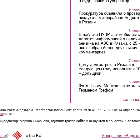
в суде, заявил губернатор
9 июля
Прокуратура объявила о провер
воздуха в микрорайоне Недост
в Рязани
8 июля
В паблике ПУВР автомобилист
делятся информацией о наличи
бензина на АЗС в Рязани, с 25 
пост собрал более двух тысяч
комментариев
7 июля
Дому-долгострою в Рязани в
следующем году исполнится 10
– дольщики
6 июля
Фото: Павел Малков встретился
Германом Грефом
все ново
ЭЛ № ФС 77 - 7826
1 от 14 апреля 20
овано Роскомнадзором. Реестровая запись СМИ: серия
(link sends e-mail)
om
. 18+
й редактор: Марина Смирнова, администратор сайта и аккаунтов в соцсетях: Светлан
Концессия «Водока
тов
(link is external)
«Три-В»