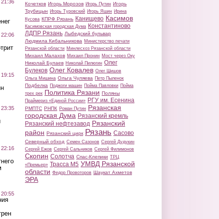
 21:36
Кочетков
Игорь Морозов
Игорь
Игорь Путин
Трубицын
Игорь Туровский
Игорь Яшин
Ирина
Касимов
Канищево
КПРФ Рязань
Кусова
нег
Константиново
Касимовская городская Дума
ЛДПР Рязань
Лыбедский бульвар
 22:06
Людмила Кибальникова
Министерство печати
трит
Рязанской области
Минлесхоз Рязанской области
Михаил Малахов
Михаил Пронин
Мост через Оку
Олег
Николай Булаев
Николай Пилюгин
Олег Ковалев
Булеков
Олег Шишов
 19:15
Ольга Чуляева
Ольга Мишина
Петр Пыленок
Подбелка
Поджоги машин
Пойма Павловки
Пойма
ин
Политика Рязани
Поляны
трех рек
РГУ им. Есенина
Праймериз «Единой России»
Рязанская
 23:35
РМПТС
РНПК
Роман Путин
городская Дума
Рязанский кремль
ы
Рязанский
Рязанский нефтезавод
Рязань
район
Сасово
Рязанский цирк
Северный обход
Семен Сазонов
Сергей Дудукин
 22:16
Сергей Ежов
Сергей Сальников
Сергей Филимонов
Скопин
Солотча
Спас-Клепики
ТРЦ
тнего
УМВД Рязанской
Трасса М5
«Премьер»
м
области
Шаукат Ахметов
Федор Провоторов
ЭРА
 20:55
ния
трен