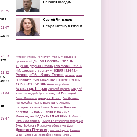
Не понят народом
 19:25
вода
Сергей Чиграков
Создал интригу в Рязани
 21:07
осили
 23:13
«Атрон» Рязань
«Глобус» Рязань
«Городские
нс»
«Единая Россия» Рязань
проекты»
«Лучшие друзья» Рязань
«М5 Молл» Рязань
«Новая газета»
«Мещерская сторона»
 21:32
Рязань
«Сбербанк» Рязань
«Северная
что
компания»
«Справедливая Россия» Рязань
более
«Яблоко» Рязань
Александр Чайка
Александр Шерин
Андрей
Алексей Фролов
 21:04
Кашаев
Андрей Петруцкий
Андрей Красов
Аркадий Фомин
Антон Воробьев
Арт-Лужайка
Арт-лужайка Рязань
Беженцы из Украины
тся
Валерий Рюмин
Виталий
Виктор Малюгин
Артемов
Виталий Ларин
Владимир
Водоканал Рязани
Мимоглядов
Выборы в
 19:47
Рязанской области
Выборы в Рязанскую городскую
Думу
Выборы в Рязанскую областную Думу
Дашково-Песочня
Дмитрий Гудков
Евгений
Заборье
Игорь
Зызин
Застройка Рязани