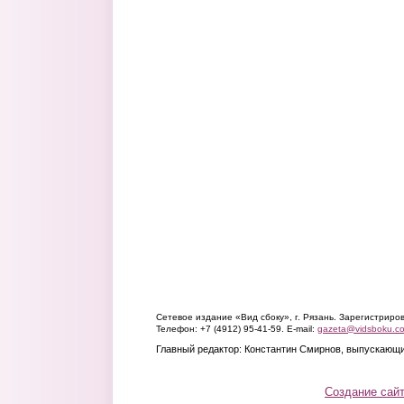
Сетевое издание «Вид сбоку», г. Рязань. Зарегистрир
Телефон: +7 (4912) 95-41-59. E-mail:
gazeta@vidsboku.c
Главный редактор: Константин Смирнов, выпускающи
Создание сай