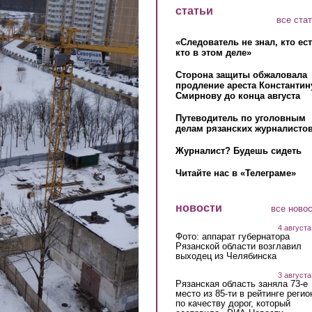
статьи
все ста
«Следователь не знал, кто ес
кто в этом деле»
Сторона защиты обжаловала
продление ареста Константин
Смирнову до конца августа
Путеводитель по уголовным
делам рязанских журналистов
Журналист? Будешь сидеть
Читайте нас в «Телеграме»
новости
все ново
4 августа
Фото: аппарат губернатора
Рязанской области возглавил
выходец из Челябинска
3 августа
Рязанская область заняла 73-е
место из 85-ти в рейтинге регио
по качеству дорог, который