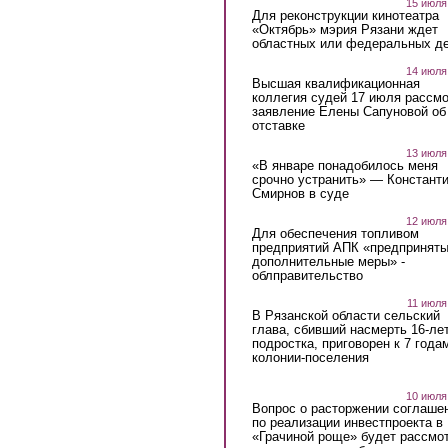
15 июля
Для реконструкции кинотеатра
«Октябрь» мэрия Рязани ждет
областных или федеральных де
14 июля
Высшая квалификационная
коллегия судей 17 июля рассмо
заявление Елены Сапуновой об
отставке
13 июля
«В январе понадобилось меня
срочно устранить» — Констант
Смирнов в суде
12 июля
Для обеспечения топливом
предприятий АПК «предпринят
дополнительные меры» -
облправительство
11 июля
В Рязанской области сельский
глава, сбивший насмерть 16-ле
подростка, приговорен к 7 года
колонии-поселения
10 июля
Вопрос о расторжении соглаше
по реализации инвестпроекта в
«Грачиной роще» будет рассмо