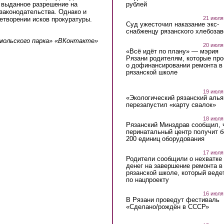
ь выданное разрешение на
рублей
 законодательства. Однако и
21 июля
етворении исков прокуратуры.
Суд ужесточил наказание экс-
снабженцу рязанского хлебоза
мольского парка» «ВКонтакте»
20 июля
«Всё идёт по плану» — мэрия
Рязани родителям, которые пр
о дофинансировании ремонта в
рязанской школе
19 июля
«Экологический рязанский алья
перезапустил «карту свалок»
18 июля
Рязанский Минздрав сообщил, 
перинатальный центр получит 
200 единиц оборудования
17 июля
Родители сообщили о нехватке
денег на завершение ремонта в
рязанской школе, который веде
по нацпроекту
16 июля
В Рязани проведут фестиваль
«Сделано/рождён в СССР»