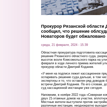
Прокурор Рязанской области 
сообщил, что решение облсуда
Новаторов будет обжаловано
среда, 21 февраля, 2024 - 15:39
Областная прокуратура подготовила кассац
решение Рязанского областного суда, разр
высоток возле Комсомольского парка на ули
февраля в ходе личного приема жителей у
прокурор области Дмитрий Коданев.
«У меня на подписи лежит кассационное пр
оспаривать решение суда дальше, в том чис
экспертизы и то, что оставлен ряд доводов 
встречи Дмитрий Коданев. По его словам, д
суд кассационной инстанции уже сегодня.
Напомним, в ноябре 2022 года «Северная ко
двух 21-этажных домов на участке, вплотну
Местные жители выступили против застройк
различные инстанции, неоднократно выходил