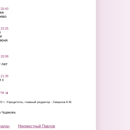
 20:43
ке
оево
 23:25
ы
и
июня
 20:08
 лет
 21:35
 с
сти
20 г.
Учредитель, главный редактор - Смирнов К.М.
а Чудакова.
нала»
Неизвестный Павлов