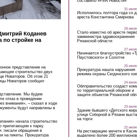
составило «РИА Новости»
31 июля
Исполнилось полтора года со д
ареста Константина Смирнова
29 июля
Стало известно об аресте перво
Дмитрий Коданев
замминистра здравоохранения
 по стройке на
Рязанской области
27 июля
Начинается благоустройство «
Паустовского» в Солотче
25 июля
ионное представление на
Прокуратура нашла нарушения
ешающее строительство двух
режима охраны Сегденского озе
це Новаторов. Об этом 21
лицы Новаторов сообщил
24 июля
Облправительство создаст ком
по территориальной обороне и
едставление. Мы будем
защите объектов Рязанской обл
ле отказ в проведении
без внимания», – сказал в ходе
23 июля
окументы будут направлены в
Здание бывшего «Детского мир
улице Соборной в Рязани выст
на торги
мпания» начала строительство
ю прилегающем к парку.
22 июля
и: писали обращения в
На реставрацию мечети в Каси
и на пикеты. Прокуратура
выделено более 200 миллионов