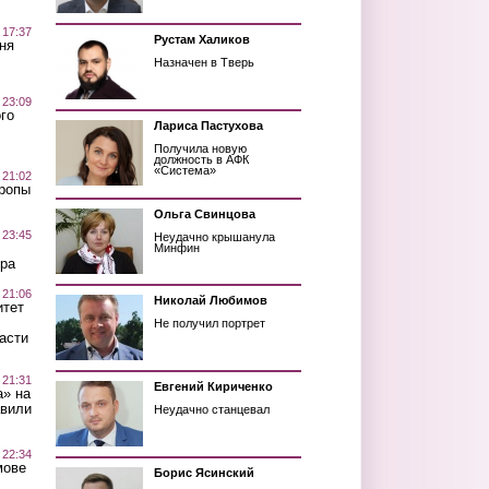
 17:37
Рустам Халиков
ня
Назначен в Тверь
 23:09
го
Лариса Пастухова
Получила новую
должность в АФК
«Система»
 21:02
Тропы
Ольга Свинцова
 23:45
Неудачно крышанула
Минфин
ра
 21:06
Николай Любимов
итет
Не получил портрет
асти
 21:31
Евгений Кириченко
а» на
авили
Неудачно станцевал
 22:34
мове
Борис Ясинский