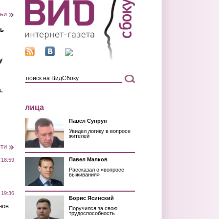
тьи
ть
у
.
лица
Павел Супрун
Увидел логику в вопросе
жителей
сти
Павел Малков
 18:59
Рассказал о «вопросе
выживания»
 19:36
Борис Ясинский
нов
Поручился за свою
трудоспособность