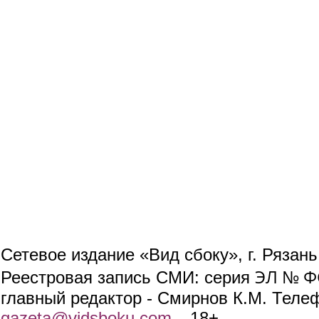
Сетевое издание «Вид сбоку», г. Рязан
ЭЛ № ФС
Реестровая запись СМИ: серия
главный редактор - Смирнов К.М. Телефо
gazeta@vidsboku.com
(link sends e-mail)
. 18+