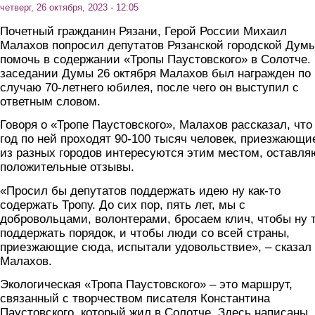
четверг, 26 октября, 2023 - 12:05
Почетный гражданин Рязани, Герой России Михаил
Малахов попросил депутатов Рязанской городской Дум
помочь в содержании «Тропы Паустовского» в Солотче.
заседании Думы 26 октября Малахов был награжден по
случаю 70-летнего юбилея, после чего он выступил с
ответным словом.
Говоря о «Тропе Паустовского», Малахов рассказал, что
год по ней проходят 90-100 тысяч человек, приезжающи
из разных городов интересуются этим местом, оставля
положительные отзывы.
«Просил бы депутатов поддержать идею ну как-то
содержать Тропу. До сих пор, пять лет, мы с
добровольцами, волонтерами, бросаем клич, чтобы ну 
поддержать порядок, и чтобы люди со всей страны,
приезжающие сюда, испытали удовольствие», – сказал
Малахов.
Экологическая «Тропа Паустовского» – это маршрут,
связанный с творчеством писателя Константина
Паустовского, который жил в Солотче. Здесь написаны