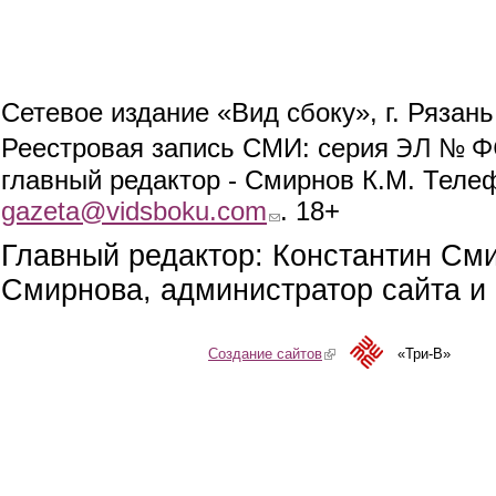
Сетевое издание «Вид сбоку», г. Рязан
ЭЛ № ФС
Реестровая запись СМИ: серия
главный редактор - Смирнов К.М. Телефо
gazeta@vidsboku.com
(link sends e-mail)
. 18+
Главный редактор: Константин См
Смирнова, администратор сайта и 
Создание сайтов
(link is external)
«Три-В»