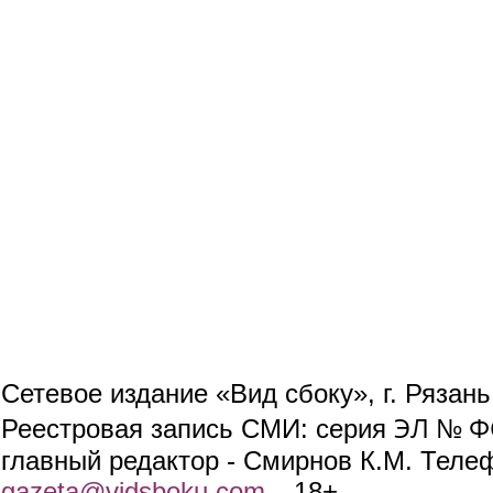
Сетевое издание «Вид сбоку», г. Рязан
ЭЛ № ФС
Реестровая запись СМИ: серия
главный редактор - Смирнов К.М. Телефо
gazeta@vidsboku.com
(link sends e-mail)
. 18+