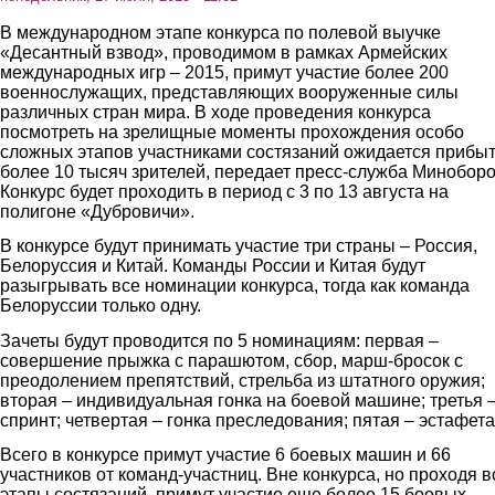
В международном этапе конкурса по полевой выучке
«Десантный взвод», проводимом в рамках Армейских
международных игр – 2015, примут участие более 200
военнослужащих, представляющих вооруженные силы
различных стран мира. В ходе проведения конкурса
посмотреть на зрелищные моменты прохождения особо
сложных этапов участниками состязаний ожидается прибы
более 10 тысяч зрителей, передает пресс-служба Минобор
Конкурс будет проходить в период с 3 по 13 августа на
полигоне «Дубровичи».
В конкурсе будут принимать участие три страны – Россия,
Белоруссия и Китай. Команды России и Китая будут
разыгрывать все номинации конкурса, тогда как команда
Белоруссии только одну.
Зачеты будут проводится по 5 номинациям: первая –
совершение прыжка с парашютом, сбор, марш-бросок с
преодолением препятствий, стрельба из штатного оружия;
вторая – индивидуальная гонка на боевой машине; третья 
спринт; четвертая – гонка преследования; пятая – эстафета
Всего в конкурсе примут участие 6 боевых машин и 66
участников от команд-участниц. Вне конкурса, но проходя в
этапы состязаний, примут участие еще более 15 боевых