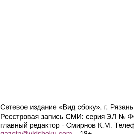
Сетевое издание «Вид сбоку», г. Рязан
ЭЛ № ФС
Реестровая запись СМИ: серия
главный редактор - Смирнов К.М. Телефо
gazeta@vidsboku.com
(link sends e-mail)
. 18+