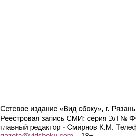
Сетевое издание «Вид сбоку», г. Рязан
ЭЛ № ФС
Реестровая запись СМИ: серия
главный редактор - Смирнов К.М. Телефо
gazeta@vidsboku.com
(link sends e-mail)
. 18+