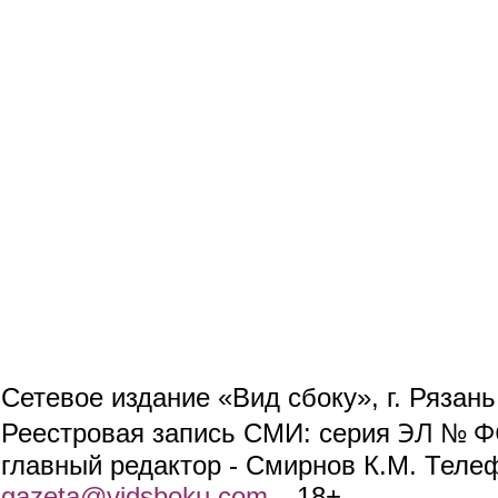
Сетевое издание «Вид сбоку», г. Рязан
ЭЛ № ФС
Реестровая запись СМИ: серия
главный редактор - Смирнов К.М. Телефо
gazeta@vidsboku.com
(link sends e-mail)
. 18+