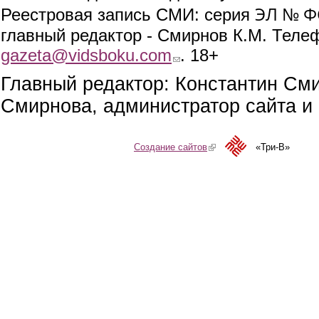
ЭЛ № ФС
Реестровая запись СМИ: серия
главный редактор - Смирнов К.М. Телефо
gazeta@vidsboku.com
(link sends e-mail)
. 18+
Главный редактор: Константин См
Смирнова, администратор сайта и 
Создание сайтов
(link is external)
«Три-В»