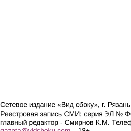
Сетевое издание «Вид сбоку», г. Рязан
ЭЛ № ФС
Реестровая запись СМИ: серия
главный редактор - Смирнов К.М. Телефо
gazeta@vidsboku.com
(link sends e-mail)
. 18+