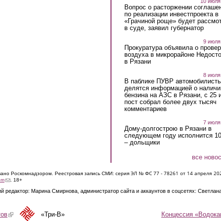
10 июля
Вопрос о расторжении соглаше
по реализации инвестпроекта в
«Грачиной роще» будет рассмо
в суде, заявил губернатор
9 июля
Прокуратура объявила о провер
воздуха в микрорайоне Недост
в Рязани
8 июля
В паблике ПУВР автомобилист
делятся информацией о наличи
бензина на АЗС в Рязани, с 25 
пост собрал более двух тысяч
комментариев
7 июля
Дому-долгострою в Рязани в
следующем году исполнится 10
– дольщики
все ново
ЭЛ № ФС 77 - 7826
1 от 14 апреля 20
овано Роскомнадзором. Реестровая запись СМИ: серия
(link sends e-mail)
om
. 18+
й редактор: Марина Смирнова, администратор сайта и аккаунтов в соцсетях: Светлан
Концессия «Водока
тов
(link is external)
«Три-В»