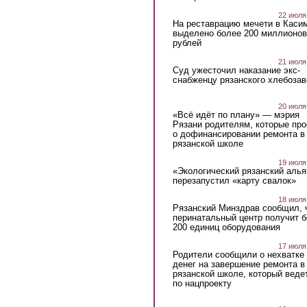
22 июля
На реставрацию мечети в Каси
выделено более 200 миллионов
рублей
21 июля
Суд ужесточил наказание экс-
снабженцу рязанского хлебоза
20 июля
«Всё идёт по плану» — мэрия
Рязани родителям, которые пр
о дофинансировании ремонта в
рязанской школе
19 июля
«Экологический рязанский алья
перезапустил «карту свалок»
18 июля
Рязанский Минздрав сообщил, 
перинатальный центр получит 
200 единиц оборудования
17 июля
Родители сообщили о нехватке
денег на завершение ремонта в
рязанской школе, который веде
по нацпроекту