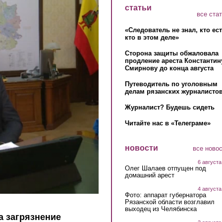
статьи
все ста
«Следователь не знал, кто ес
кто в этом деле»
Сторона защиты обжаловала
продление ареста Константин
Смирнову до конца августа
Путеводитель по уголовным
делам рязанских журналистов
Журналист? Будешь сидеть
Читайте нас в «Телеграме»
новости
все ново
6 августа
Олег Шалаев отпущен под
домашний арест
4 августа
Фото: аппарат губернатора
Рязанской области возглавил
выходец из Челябинска
а загрязнение