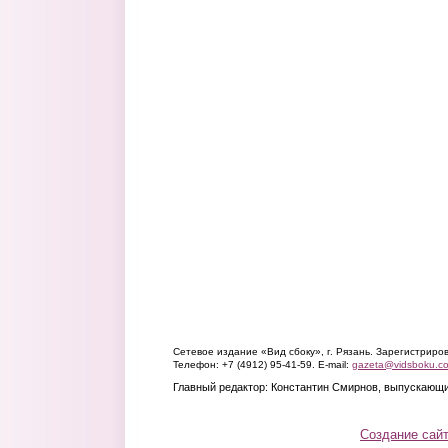
Сетевое издание «Вид сбоку», г. Рязань. Зарегистрир
Телефон: +7 (4912) 95-41-59. E-mail:
gazeta@vidsboku.c
Главный редактор: Константин Смирнов, выпускающи
Создание сай