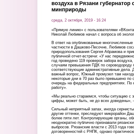
воздуха в Рязани губернатор
минприроды
среда, 2 октября, 2019 - 16:24
«Прямую линию» с пользователями «ВКонтак
Николай Любимов начал с вопроса об эколог
В ответ на опубликованные многочисленные
частности в Дашково-Песочне, Любимов сос
природопользования Сергея Абрамова и прив
публичной отчет-встречи: «У нас передвижно
год проведено 119 проверок забора воздуха,
случаям превышения ПДК по сероводороду 
соответствующие административные дела. Д
важный вопрос, Южный промузел там находи
некоторые дни в 70 раз было превышено по
очередь на федеральных предприятиях. По
работу».
«Мы реально стараемся, чтобы ситуацию с э
цифры, может быть, не до всех доведены», 
Сильный неприятный запах, иногда сернист
другие оттенки, преследуют микрорайон Даш
более пяти лет. Контролирующие органы, об
неоднократно публично признавали рязанск
выбросов. Рязанские власти с 2013 года го
договоренностей с РНПК, однако практическ