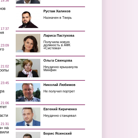
 19:36
нов
Рустам Халиков
Назначен в Тверь
 17:37
ня
Лариса Пастухова
Получила новую
должность в АФК
 23:09
«Система»
го
Ольга Свинцова
 21:02
Неудачно крышанула
Тропы
Минфин
 23:45
Николай Любимов
ра
Не получил портрет
 21:06
итет
Евгений Кириченко
асти
Неудачно станцевал
 21:31
а» на
авили
Борис Ясинский