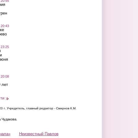
 20:55
ния
трен
 20:43
ке
оево
 23:25
ы
и
июня
 20:08
 лет
сти
20 г.
Учредитель, главный редактор - Смирнов К.М.
а Чудакова.
нала»
Неизвестный Павлов