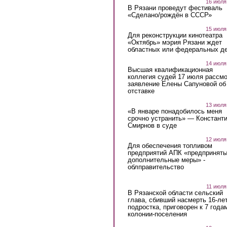
16 июля
В Рязани проведут фестиваль
«Сделано/рождён в СССР»
15 июля
Для реконструкции кинотеатра
«Октябрь» мэрия Рязани ждет
областных или федеральных де
14 июля
Высшая квалификационная
коллегия судей 17 июля рассмо
заявление Елены Сапуновой об
отставке
13 июля
«В январе понадобилось меня
срочно устранить» — Констант
Смирнов в суде
12 июля
Для обеспечения топливом
предприятий АПК «предпринят
дополнительные меры» -
облправительство
11 июля
В Рязанской области сельский
глава, сбивший насмерть 16-ле
подростка, приговорен к 7 года
колонии-поселения