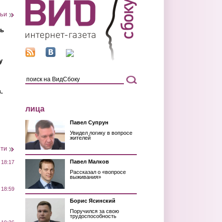
тьи
ть
у
.
лица
Павел Супрун
Увидел логику в вопросе
жителей
сти
Павел Малков
 18:17
Рассказал о «вопросе
выживания»
 18:59
Борис Ясинский
Поручился за свою
трудоспособность