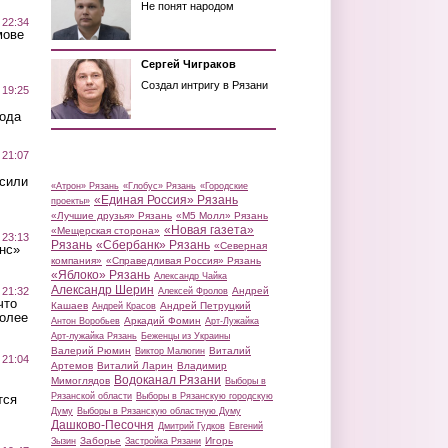
Не понят народом
 22:34
мове
Сергей Чиграков
Создал интригу в Рязани
 19:25
вода
 21:07
осили
«Атрон» Рязань
«Глобус» Рязань
«Городские
«Единая Россия» Рязань
проекты»
«Лучшие друзья» Рязань
«М5 Молл» Рязань
«Новая газета»
«Мещерская сторона»
 23:13
Рязань
«Сбербанк» Рязань
«Северная
нс»
компания»
«Справедливая Россия» Рязань
«Яблоко» Рязань
Александр Чайка
Александр Шерин
 21:32
Андрей
Алексей Фролов
что
Кашаев
Андрей Петруцкий
Андрей Красов
более
Аркадий Фомин
Антон Воробьев
Арт-Лужайка
Арт-лужайка Рязань
Беженцы из Украины
Валерий Рюмин
Виталий
Виктор Малюгин
 21:04
Артемов
Виталий Ларин
Владимир
Водоканал Рязани
Мимоглядов
Выборы в
Рязанской области
Выборы в Рязанскую городскую
тся
Думу
Выборы в Рязанскую областную Думу
Дашково-Песочня
Дмитрий Гудков
Евгений
Заборье
Игорь
Зызин
Застройка Рязани