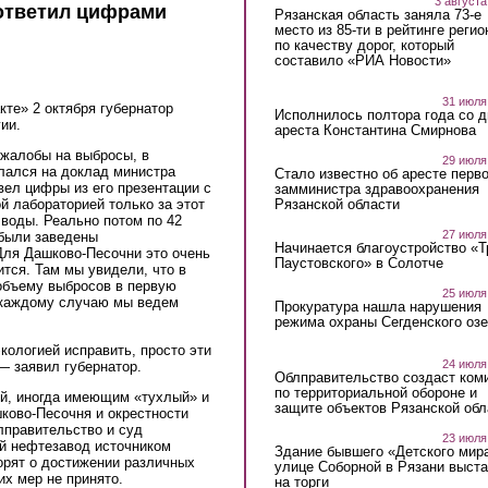
3 августа
 ответил цифрами
Рязанская область заняла 73-е
место из 85-ти в рейтинге регио
по качеству дорог, который
составило «РИА Новости»
31 июля
те» 2 октября губернатор
Исполнилось полтора года со д
ии.
ареста Константина Смирнова
 жалобы на выбросы, в
29 июля
лался на доклад министра
Стало известно об аресте перво
ел цифры из его презентации с
замминистра здравоохранения
Рязанской области
й лабораторией только за этот
 воды. Реально потом по 42
27 июля
были заведены
Начинается благоустройство «
ля Дашково-Песочни это очень
Паустовского» в Солотче
тся. Там мы увидели, что в
 объему выбросов в первую
25 июля
 каждому случаю мы ведем
Прокуратура нашла нарушения
режима охраны Сегденского озе
кологией исправить, просто эти
24 июля
— заявил губернатор.
Облправительство создаст ком
по территориальной обороне и
ый, иногда имеющим «тухлый» и
защите объектов Рязанской обл
ково-Песочня и окрестности
лправительство и суд
23 июля
ий нефтезавод источником
Здание бывшего «Детского мир
ворят о достижении различных
улице Соборной в Рязани выст
их мер не принято.
на торги