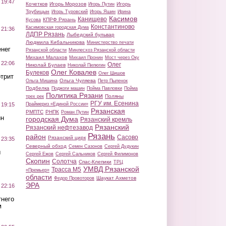
 19:47
Кочетков
Игорь Морозов
Игорь
Игорь Путин
Трубицын
Игорь Туровский
Игорь Яшин
Ирина
Касимов
Канищево
КПРФ Рязань
Кусова
Константиново
Касимовская городская Дума
 21:36
ЛДПР Рязань
Лыбедский бульвар
Людмила Кибальникова
Министерство печати
нег
Рязанской области
Минлесхоз Рязанской области
Михаил Малахов
Михаил Пронин
Мост через Оку
 22:06
Олег
Николай Булаев
Николай Пилюгин
Олег Ковалев
Булеков
Олег Шишов
трит
Ольга Чуляева
Ольга Мишина
Петр Пыленок
Подбелка
Поджоги машин
Пойма Павловки
Пойма
Политика Рязани
Поляны
трех рек
РГУ им. Есенина
Праймериз «Единой России»
 19:15
Рязанская
РМПТС
РНПК
Роман Путин
ин
городская Дума
Рязанский кремль
Рязанский
Рязанский нефтезавод
Рязань
район
Сасово
Рязанский цирк
 23:35
Северный обход
Семен Сазонов
Сергей Дудукин
ы
Сергей Ежов
Сергей Сальников
Сергей Филимонов
Скопин
Солотча
Спас-Клепики
ТРЦ
УМВД Рязанской
Трасса М5
«Премьер»
области
Шаукат Ахметов
Федор Провоторов
ЭРА
 22:16
тнего
м