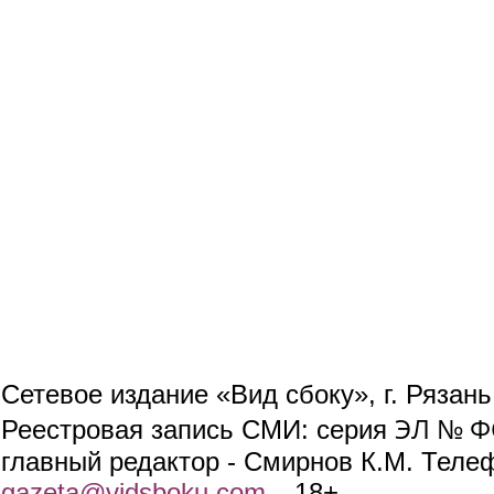
Сетевое издание «Вид сбоку», г. Рязан
ЭЛ № ФС
Реестровая запись СМИ: серия
главный редактор - Смирнов К.М. Телефо
gazeta@vidsboku.com
(link sends e-mail)
. 18+