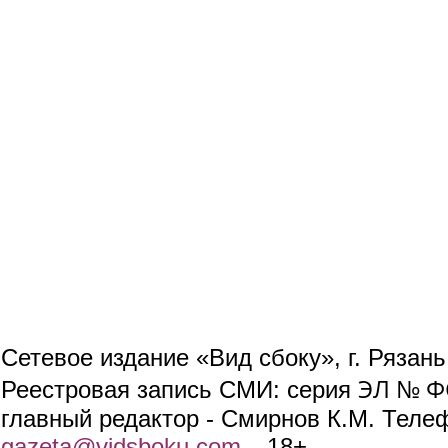
Сетевое издание «Вид сбоку», г. Рязан
ЭЛ № ФС
Реестровая запись СМИ: серия
главный редактор - Смирнов К.М. Телефо
gazeta@vidsboku.com
(link sends e-mail)
. 18+