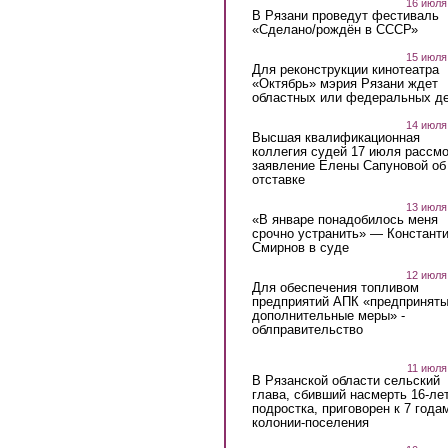
16 июля
В Рязани проведут фестиваль
«Сделано/рождён в СССР»
15 июля
Для реконструкции кинотеатра
«Октябрь» мэрия Рязани ждет
областных или федеральных де
14 июля
Высшая квалификационная
коллегия судей 17 июля рассмо
заявление Елены Сапуновой об
отставке
13 июля
«В январе понадобилось меня
срочно устранить» — Констант
Смирнов в суде
12 июля
Для обеспечения топливом
предприятий АПК «предпринят
дополнительные меры» -
облправительство
11 июля
В Рязанской области сельский
глава, сбивший насмерть 16-ле
подростка, приговорен к 7 года
колонии-поселения