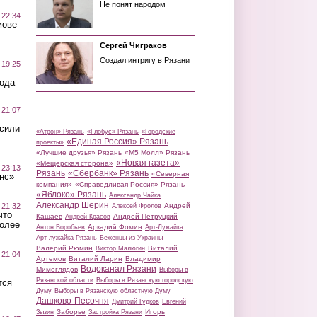
Не понят народом
 22:34
мове
Сергей Чиграков
Создал интригу в Рязани
 19:25
вода
 21:07
осили
«Атрон» Рязань
«Глобус» Рязань
«Городские
«Единая Россия» Рязань
проекты»
«Лучшие друзья» Рязань
«М5 Молл» Рязань
«Новая газета»
«Мещерская сторона»
 23:13
Рязань
«Сбербанк» Рязань
«Северная
нс»
компания»
«Справедливая Россия» Рязань
«Яблоко» Рязань
Александр Чайка
Александр Шерин
 21:32
Андрей
Алексей Фролов
что
Кашаев
Андрей Петруцкий
Андрей Красов
более
Аркадий Фомин
Антон Воробьев
Арт-Лужайка
Арт-лужайка Рязань
Беженцы из Украины
Валерий Рюмин
Виталий
Виктор Малюгин
 21:04
Артемов
Виталий Ларин
Владимир
Водоканал Рязани
Мимоглядов
Выборы в
Рязанской области
Выборы в Рязанскую городскую
тся
Думу
Выборы в Рязанскую областную Думу
Дашково-Песочня
Дмитрий Гудков
Евгений
Заборье
Игорь
Зызин
Застройка Рязани