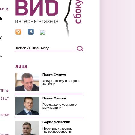
тьи
ть
у
.
лица
Павел Супрун
Увидел логику в вопросе
жителей
сти
Павел Малков
 18:17
Рассказал о «вопросе
выживания»
 18:59
Борис Ясинский
Поручился за свою
трудоспособность