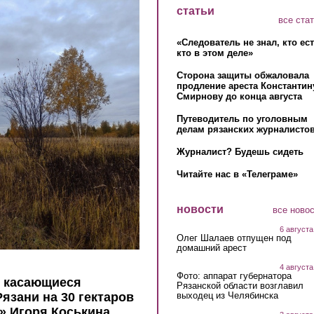
статьи
все ста
«Следователь не знал, кто ес
кто в этом деле»
Сторона защиты обжаловала
продление ареста Константин
Смирнову до конца августа
Путеводитель по уголовным
делам рязанских журналистов
Журналист? Будешь сидеть
Читайте нас в «Телеграме»
новости
все ново
6 августа
Олег Шалаев отпущен под
домашний арест
4 августа
Фото: аппарат губернатора
 касающиеся
Рязанской области возглавил
выходец из Челябинска
язани на 30 гектаров
» Игоря Коськина