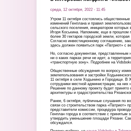
среда, 12 октября, 2022 - 11:45
Утром 11 октября состоялись общественные
изменений Генплана и правил землепользов
сельского поселения, инициатором которых 
Игоря Коськина. Напомним, еще в прошлом 
более 30 гектаров городской земли, которая
Согласно инвестиционному соглашению, зак
здесь должен появиться парк «Патриот» с в
Но, согласно документам, представленным 
ни о каких парках речи не идет, а территор
«транспортную зону». Подробнее на Vidsbo
Общественные обсуждения по вопросу измен
землепользования и застройки Ходынинског
11 октября в селе Ходынино и Городище. В 
сотрудники местной администрации, на них 
Решение по данному проекту будет принято 
архитектуры и градостроительства Рязанско
Ранее, 6 октября, публичные слушания по в
связи со строительством парка «Патриот» п
представители комиссии, процедура проводи
Генплан города в соответствие с принятым з
утвердить уменьшение площади Рязани. Сам
обсуждался.
Подписывайтесь на
канал Vidsboku в Telegr