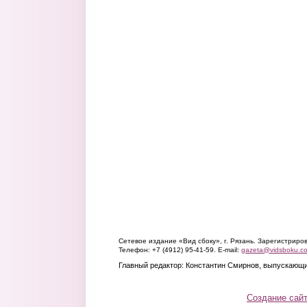
Сетевое издание «Вид сбоку», г. Рязань. Зарегистрир
Телефон: +7 (4912) 95-41-59. E-mail:
gazeta@vidsboku.c
Главный редактор: Константин Смирнов, выпускающи
Создание сай