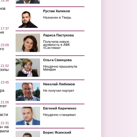
 19:36
нов
Рустам Халиков
Назначен в Тверь
 17:37
ня
Лариса Пастухова
Получила новую
должность в АФК
 23:09
«Система»
го
Ольга Свинцова
 21:02
Неудачно крышанула
Тропы
Минфин
 23:45
Николай Любимов
ра
Не получил портрет
 21:06
итет
Евгений Кириченко
асти
Неудачно станцевал
 21:31
а» на
авили
Борис Ясинский