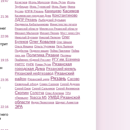
 19:47
Кочетков
Игорь Морозов
Игорь
Игорь Путин
Трубицын
Игорь Туровский
Игорь Яшин
Ирина
Касимов
Канищево
КПРФ Рязань
Кусова
Константиново
Касимовская городская Дума
 21:36
ЛДПР Рязань
Лыбедский бульвар
Людмила Кибальникова
Министерство печати
нег
Рязанской области
Минлесхоз Рязанской области
Михаил Малахов
Михаил Пронин
Мост через Оку
 22:06
Олег
Николай Булаев
Николай Пилюгин
Олег Ковалев
Булеков
Олег Шишов
трит
Ольга Чуляева
Ольга Мишина
Петр Пыленок
Подбелка
Поджоги машин
Пойма Павловки
Пойма
Политика Рязани
Поляны
трех рек
РГУ им. Есенина
Праймериз «Единой России»
 19:15
Рязанская
РМПТС
РНПК
Роман Путин
ин
городская Дума
Рязанский кремль
Рязанский
Рязанский нефтезавод
Рязань
район
Сасово
Рязанский цирк
 23:35
Северный обход
Семен Сазонов
Сергей Дудукин
ы
Сергей Ежов
Сергей Сальников
Сергей Филимонов
Скопин
Солотча
Спас-Клепики
ТРЦ
УМВД Рязанской
Трасса М5
«Премьер»
области
Шаукат Ахметов
Федор Провоторов
ЭРА
 22:16
тнего
м