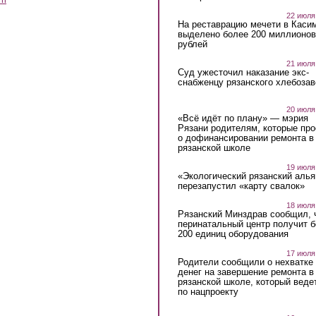
22 июля
На реставрацию мечети в Каси
выделено более 200 миллионов
рублей
21 июля
Суд ужесточил наказание экс-
снабженцу рязанского хлебоза
20 июля
«Всё идёт по плану» — мэрия
Рязани родителям, которые пр
о дофинансировании ремонта в
рязанской школе
19 июля
«Экологический рязанский алья
перезапустил «карту свалок»
18 июля
Рязанский Минздрав сообщил, 
перинатальный центр получит 
200 единиц оборудования
17 июля
Родители сообщили о нехватке
денег на завершение ремонта в
рязанской школе, который веде
по нацпроекту