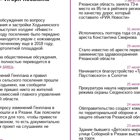
3 августа
Рязанская область заняла 73-е
место из 85-ти в рейтинге регио
по качеству дорог, который
составило «РИА Новости»
 обсуждения по вопросу
ания и застройки Ходынинского
выступил холдинг «Инвест»
31 июля
Исполнилось полтора года со д
году поселению было передано
ареста Константина Смирнова
 находится рядом с кожзаводом.
люченному еще в 2018 году,
29 июля
ертолетной площадкой.
Стало известно об аресте перво
замминистра здравоохранения
на общественные обсуждения,
Рязанской области
ия полностью переводится в
ku
здесь
.
27 июля
Начинается благоустройство «
ений Генплана и правил
Паустовского» в Солотче
о сельского поселения прошли
25 июля
Ходынино, как сообщили
Прокуратура нашла нарушения
не пришел никто из жителей.
режима охраны Сегденского озе
комиссией главного управления
й области.
24 июля
опросу изменений Генплана в
Облправительство создаст ком
рошли и в Рязани. Как пояснили
по территориальной обороне и
защите объектов Рязанской обл
тся для того, чтобы привести
аконом, то есть документально
23 июля
 проект на слушаниях не
Здание бывшего «Детского мир
улице Соборной в Рязани выст
на торги
am