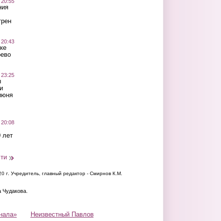
 20:55
ния
трен
 20:43
ке
оево
 23:25
ы
и
июня
 20:08
 лет
сти
20 г.
Учредитель, главный редактор - Смирнов К.М.
а Чудакова.
нала»
Неизвестный Павлов