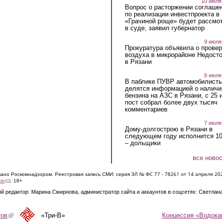
10 июля
Вопрос о расторжении соглаше
по реализации инвестпроекта в
«Грачиной роще» будет рассмо
в суде, заявил губернатор
9 июля
Прокуратура объявила о провер
воздуха в микрорайоне Недост
в Рязани
8 июля
В паблике ПУВР автомобилист
делятся информацией о наличи
бензина на АЗС в Рязани, с 25 
пост собрал более двух тысяч
комментариев
7 июля
Дому-долгострою в Рязани в
следующем году исполнится 10
– дольщики
все ново
ЭЛ № ФС 77 - 7826
1 от 14 апреля 20
овано Роскомнадзором. Реестровая запись СМИ: серия
(link sends e-mail)
om
. 18+
й редактор: Марина Смирнова, администратор сайта и аккаунтов в соцсетях: Светлан
Концессия «Водока
тов
(link is external)
«Три-В»