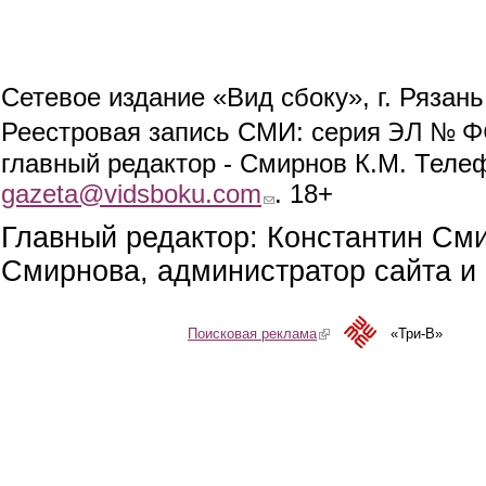
Сетевое издание «Вид сбоку», г. Рязан
ЭЛ № ФС
Реестровая запись СМИ: серия
главный редактор - Смирнов К.М. Телефо
gazeta@vidsboku.com
(link sends e-mail)
. 18+
Главный редактор: Константин См
Смирнова, администратор сайта и 
Поисковая реклама
(link is external)
«Три-В»