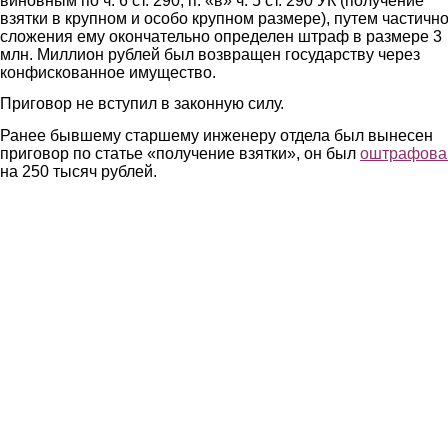
виновным по ч. 6 ст. 290, п. «в» ч. 5 ст. 290 УК (получение
взятки в крупном и особо крупном размере), путем частичн
сложения ему окончательно определен штраф в размере 3
млн. Миллион рублей был возвращен государству через
конфискованное имущество.
Приговор не вступил в законную силу.
Ранее бывшему старшему инженеру отдела был вынесен
приговор по статье «получение взятки», он был
оштрафова
на 250 тысяч рублей.