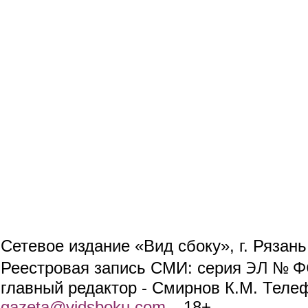
Сетевое издание «Вид сбоку», г. Рязан
ЭЛ № ФС
Реестровая запись СМИ: серия
главный редактор - Смирнов К.М. Телефо
gazeta@vidsboku.com
(link sends e-mail)
. 18+