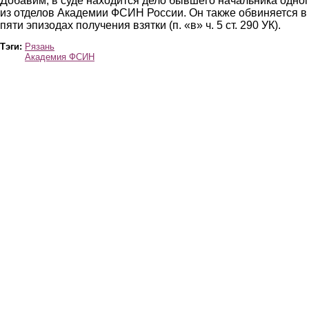
Добавим, в суде находится дело бывшего начальника одно
из отделов Академии ФСИН России. Он также обвиняется в
пяти эпизодах получения взятки (п. «в» ч. 5 ст. 290 УК).
Тэги:
Рязань
Академия ФСИН