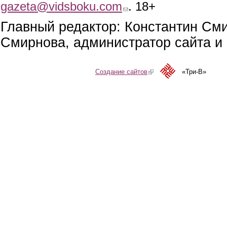
gazeta@vidsboku.com
(link sends e-mail)
. 18+
Главный редактор: Константин См
Смирнова, администратор сайта и 
Создание сайтов
(link is external)
«Три-В»