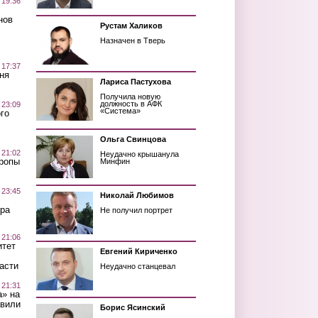
 19:36
нов
Рустам Халиков
Назначен в Тверь
 17:37
ня
Лариса Пастухова
Получила новую
должность в АФК
 23:09
«Система»
го
Ольга Свинцова
 21:02
Неудачно крышанула
Тропы
Минфин
 23:45
Николай Любимов
ра
Не получил портрет
 21:06
итет
Евгений Кириченко
асти
Неудачно станцевал
 21:31
а» на
авили
Борис Ясинский