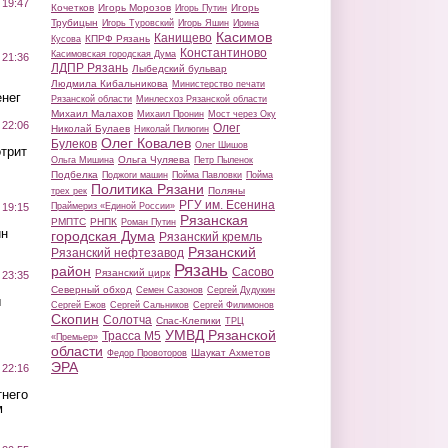
 19:47
Кочетков
Игорь Морозов
Игорь
Игорь Путин
Трубицын
Игорь Туровский
Игорь Яшин
Ирина
Касимов
Канищево
КПРФ Рязань
Кусова
Константиново
Касимовская городская Дума
 21:36
ЛДПР Рязань
Лыбедский бульвар
Людмила Кибальникова
Министерство печати
нег
Рязанской области
Минлесхоз Рязанской области
Михаил Малахов
Михаил Пронин
Мост через Оку
 22:06
Олег
Николай Булаев
Николай Пилюгин
Олег Ковалев
Булеков
Олег Шишов
трит
Ольга Чуляева
Ольга Мишина
Петр Пыленок
Подбелка
Поджоги машин
Пойма Павловки
Пойма
Политика Рязани
Поляны
трех рек
РГУ им. Есенина
Праймериз «Единой России»
 19:15
Рязанская
РМПТС
РНПК
Роман Путин
ин
городская Дума
Рязанский кремль
Рязанский
Рязанский нефтезавод
Рязань
район
Сасово
Рязанский цирк
 23:35
Северный обход
Семен Сазонов
Сергей Дудукин
ы
Сергей Ежов
Сергей Сальников
Сергей Филимонов
Скопин
Солотча
Спас-Клепики
ТРЦ
УМВД Рязанской
Трасса М5
«Премьер»
области
Шаукат Ахметов
Федор Провоторов
ЭРА
 22:16
тнего
м