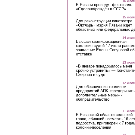
16 июля
В Рязани проведут фестиваль
«Сделано/рождён в СССР»
15 июля
Для реконструкции кинотеатра
«Октябрь» мэрия Рязани ждет
областных или федеральных де
14 июля
Высшая квалификационная
коллегия судей 17 июля рассмо
заявление Елены Сапуновой об
отставке
13 июля
«В январе понадобилось меня
срочно устранить» — Констант
Смирнов в суде
12 июля
Для обеспечения топливом
предприятий АПК «предпринят
дополнительные меры» -
облправительство
11 июля
В Рязанской области сельский
глава, сбивший насмерть 16-ле
подростка, приговорен к 7 года
колонии-поселения