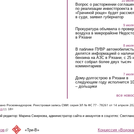
10 июля
Вопрос о расторжении соглаше
по реализации инвестпроекта в
«Грачиной роще» будет рассмо
в суде, заявил губернатор
9 июля
Прокуратура объявила о провер
воздуха в микрорайоне Недост
в Рязани
8 июля
В паблике ПУВР автомобилист
делятся информацией о наличи
бензина на АЗС в Рязани, с 25 
пост собрал более двух тысяч
комментариев
7 июля
Дому-долгострою в Рязани в
следующем году исполнится 10
– дольщики
все ново
ЭЛ № ФС 77 - 7826
1 от 14 апреля 20
овано Роскомнадзором. Реестровая запись СМИ: серия
(link sends e-mail)
om
. 18+
й редактор: Марина Смирнова, администратор сайта и аккаунтов в соцсетях: Светлан
Концессия «Водока
тов
(link is external)
«Три-В»