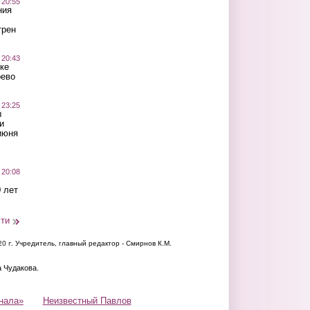
 20:55
ния
трен
 20:43
ке
оево
 23:25
ы
и
июня
 20:08
 лет
сти
20 г.
Учредитель, главный редактор - Смирнов К.М.
а Чудакова.
нала»
Неизвестный Павлов