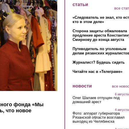
статьи
все ста
«Следователь не знал, кто ес
кто в этом деле»
Сторона защиты обжаловала
продление ареста Константин
Смирнову до конца августа
Путеводитель по уголовным
делам рязанских журналистов
Журналист? Будешь сидеть
Читайте нас в «Телеграме»
новости
все ново
6 августа
Олег Шалаев отпущен под
домашний арест
ьного фонда «Мы
ь, что новое
4 августа
Фото: аппарат губернатора
Рязанской области возглавил
выходец из Челябинска