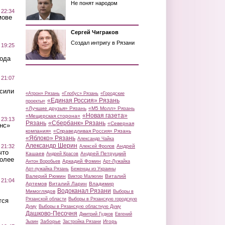
Не понят народом
 22:34
мове
Сергей Чиграков
Создал интригу в Рязани
 19:25
вода
 21:07
осили
«Атрон» Рязань
«Глобус» Рязань
«Городские
«Единая Россия» Рязань
проекты»
«Лучшие друзья» Рязань
«М5 Молл» Рязань
«Новая газета»
«Мещерская сторона»
 23:13
Рязань
«Сбербанк» Рязань
«Северная
нс»
компания»
«Справедливая Россия» Рязань
«Яблоко» Рязань
Александр Чайка
Александр Шерин
 21:32
Андрей
Алексей Фролов
что
Кашаев
Андрей Петруцкий
Андрей Красов
более
Аркадий Фомин
Антон Воробьев
Арт-Лужайка
Арт-лужайка Рязань
Беженцы из Украины
Валерий Рюмин
Виталий
Виктор Малюгин
 21:04
Артемов
Виталий Ларин
Владимир
Водоканал Рязани
Мимоглядов
Выборы в
Рязанской области
Выборы в Рязанскую городскую
тся
Думу
Выборы в Рязанскую областную Думу
Дашково-Песочня
Дмитрий Гудков
Евгений
Заборье
Игорь
Зызин
Застройка Рязани