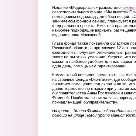
Издание «Медиарязань» разместило
коммен
благотворительного фонда «Мы вместе» Оль
помещением под склад для сбора вещей. «О
занимаемом фондом сейчас, планируется р
федерального проекта. Вместе с правитель
наиболее подходящие варианты размещения 
издание слова Маскаевой.
Глава фонда также похвалила областное пр
Рязанской области на протяжении 12 лет по
ежегодно мы получаем региональные гранты
также на льготных условиях. Уверена, что 
каком-то наиболее удобном для нас варианте
один день, помощь нам гарантирована».
Комментарий появился после того, как Vids
на странице фонда «Вконтакте», где сообща
лишиться помещения под склад и на то, что
давно торжественно открыто при участии з
облправительства Анны Росляковой и минис
Фоминой. Проблема возникла из-за переезда
принадлежащей облправительству.
На фото – Жанна Фомина и Анна Росляков
помощи на улице Новой (фото министерств