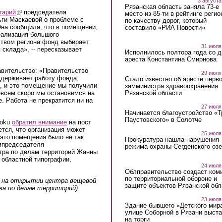
3 августа
Рязанская область заняла 73-е
тарий
(link is external)
председателя
место из 85-ти в рейтинге регио
ги Маскаевой о проблеме с
по качеству дорог, который
на сообщила, что в помещении,
составило «РИА Новости»
еализация большого
ством региона фонд выбирает
31 июля
склада», -- пересказывает
Исполнилось полтора года со д
ареста Константина Смирнова
авительство: «Правительство
29 июля
ддерживает работу фонда,
Стало известно об аресте перво
, и это помещение мы получили
замминистра здравоохранения
Рязанской области
совсем скоро мы остановимся на
. Работа не прекратится ни на
27 июля
Начинается благоустройство «
Паустовского» в Солотче
boku
обратил внимание
на пост
ется, что организация может
25 июля
 это помещения было не так
Прокуратура нашла нарушения
ампредседателя
режима охраны Сегденского озе
тра по делам территорий Жанны
 областной типографии,
24 июля
Облправительство создаст ком
по территориальной обороне и
а на открытии центра вещевой
защите объектов Рязанской обл
а по делам территорий).
23 июля
Здание бывшего «Детского мир
улице Соборной в Рязани выст
на торги