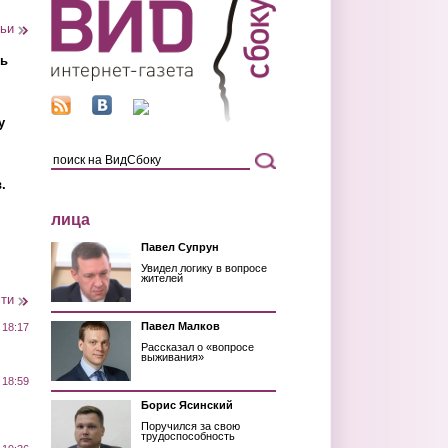
тьи
ть
у
.
лица
Павел Супрун
Увидел логику в вопросе
жителей
сти
Павел Малков
 18:17
Рассказал о «вопросе
выживания»
 18:59
Борис Ясинский
Поручился за свою
трудоспособность