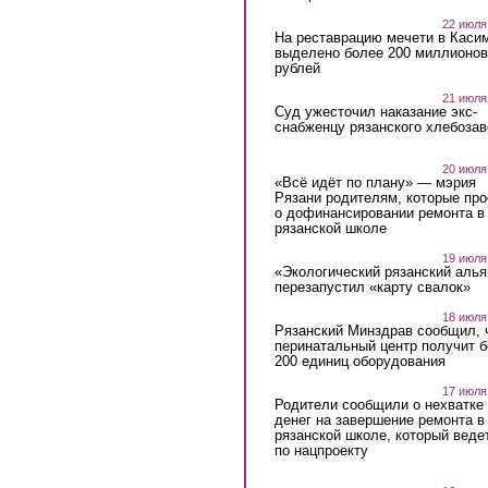
22 июля
На реставрацию мечети в Каси
выделено более 200 миллионов
рублей
21 июля
Суд ужесточил наказание экс-
снабженцу рязанского хлебоза
20 июля
«Всё идёт по плану» — мэрия
Рязани родителям, которые пр
о дофинансировании ремонта в
рязанской школе
19 июля
«Экологический рязанский алья
перезапустил «карту свалок»
18 июля
Рязанский Минздрав сообщил, 
перинатальный центр получит 
200 единиц оборудования
17 июля
Родители сообщили о нехватке
денег на завершение ремонта в
рязанской школе, который веде
по нацпроекту