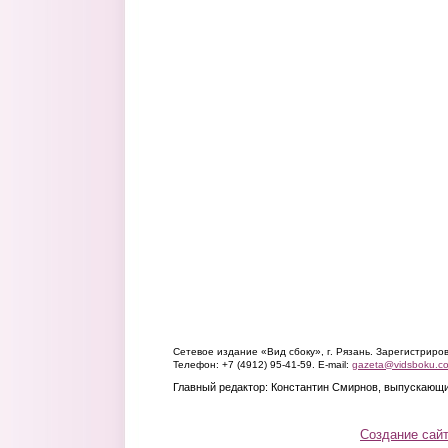
Сетевое издание «Вид сбоку», г. Рязань. Зарегистрир
Телефон: +7 (4912) 95-41-59. E-mail:
gazeta@vidsboku.c
Главный редактор: Константин Смирнов, выпускающи
Создание сай