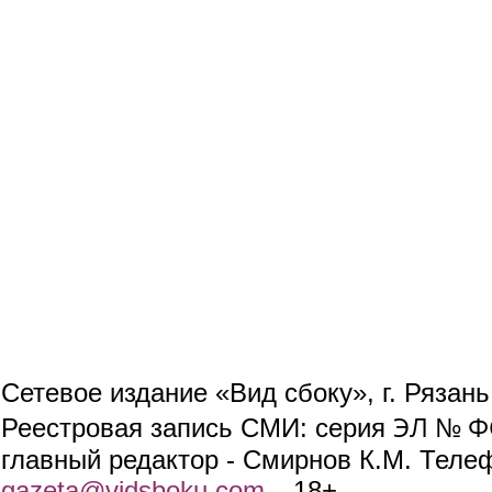
Сетевое издание «Вид сбоку», г. Рязан
ЭЛ № ФС
Реестровая запись СМИ: серия
главный редактор - Смирнов К.М. Телефо
gazeta@vidsboku.com
(link sends e-mail)
. 18+