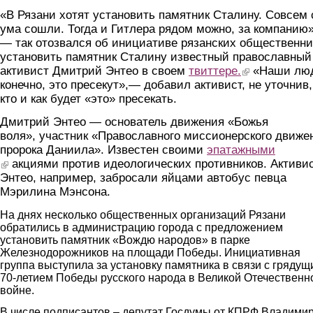
«В Рязани хотят установить памятник Сталину. Совсем 
ума сошли. Тогда и Гитлера рядом можно, за компанию»
— так отозвался об инициативе рязанских общественни
установить памятник Сталину известный православный
активист Дмитрий Энтео в своем
твиттере.
(link is external)
«Наши лю
конечно, это пресекут»,— добавил активист, не уточнив,
кто и как будет «это» пресекать.
Дмитрий Энтео — основатель движения «Божья
воля», участник «Православного миссионерского движе
пророка Даниила». Известен своими
эпатажными
(link is external)
акциями против идеологических противников. Активи
Энтео, например, забросали яйцами автобус певца
Мэрилина Мэнсона.
На днях несколько общественных организаций Рязани
обратились в администрацию города с предложением
установить памятник «Вождю народов» в парке
Железнодорожников на площади Победы. Инициативная
группа выступила за установку памятника в связи с грядущ
70-летием Победы русского народа в Великой Отечественн
войне.
В числе подписантов – депутат Госдумы от КПРФ Владими