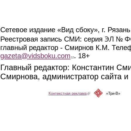
Сетевое издание «Вид сбоку», г. Рязан
ЭЛ № ФС
Реестровая запись СМИ: серия
главный редактор - Смирнов К.М. Телефо
gazeta@vidsboku.com
(link sends e-mail)
. 18+
Главный редактор: Константин См
Смирнова, администратор сайта и 
Контекстная реклама
(link is external)
«Три-В»