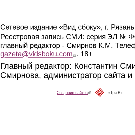
Сетевое издание «Вид сбоку», г. Рязан
ЭЛ № ФС
Реестровая запись СМИ: серия
главный редактор - Смирнов К.М. Телефо
gazeta@vidsboku.com
(link sends e-mail)
. 18+
Главный редактор: Константин См
Смирнова, администратор сайта и 
Создание сайтов
(link is external)
«Три-В»