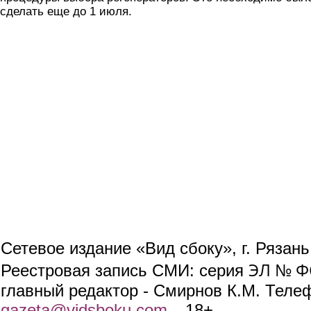
сделать еще до 1 июля.
Сетевое издание «Вид сбоку», г. Рязан
ЭЛ № ФС
Реестровая запись СМИ: серия
главный редактор - Смирнов К.М. Телефо
gazeta@vidsboku.com
(link sends e-mail)
. 18+