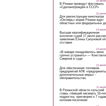
16 июля
В Рязани проведут фестиваль
«Сделано/рождён в СССР»
15 июля
Для реконструкции кинотеатра
«Октябрь» мэрия Рязани ждет
областных или федеральных де
14 июля
Высшая квалификационная
коллегия судей 17 июля рассмо
заявление Елены Сапуновой об
отставке
13 июля
«В январе понадобилось меня
срочно устранить» — Констант
Смирнов в суде
12 июля
Для обеспечения топливом
предприятий АПК «предпринят
дополнительные меры» -
облправительство
11 июля
В Рязанской области сельский
глава, сбивший насмерть 16-ле
подростка, приговорен к 7 года
колонии-поселения