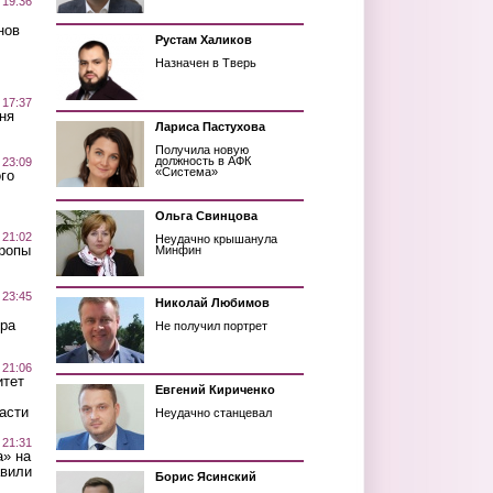
 19:36
нов
Рустам Халиков
Назначен в Тверь
 17:37
ня
Лариса Пастухова
Получила новую
должность в АФК
 23:09
«Система»
го
Ольга Свинцова
 21:02
Неудачно крышанула
Тропы
Минфин
 23:45
Николай Любимов
ра
Не получил портрет
 21:06
итет
Евгений Кириченко
асти
Неудачно станцевал
 21:31
а» на
авили
Борис Ясинский