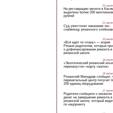
22 июля
На реставрацию мечети в Каси
выделено более 200 миллионов
рублей
21 июля
Суд ужесточил наказание экс-
снабженцу рязанского хлебоза
20 июля
«Всё идёт по плану» — мэрия
Рязани родителям, которые пр
о дофинансировании ремонта в
рязанской школе
19 июля
«Экологический рязанский алья
перезапустил «карту свалок»
18 июля
Рязанский Минздрав сообщил, 
перинатальный центр получит 
200 единиц оборудования
17 июля
Родители сообщили о нехватке
денег на завершение ремонта в
рязанской школе, который веде
по нацпроекту