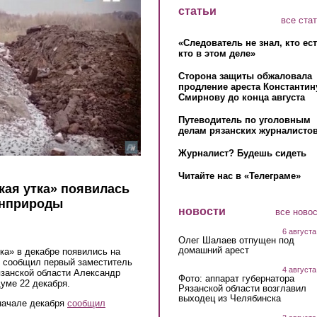
статьи
все ста
«Следователь не знал, кто ес
кто в этом деле»
Сторона защиты обжаловала
продление ареста Константин
Смирнову до конца августа
Путеводитель по уголовным
делам рязанских журналистов
Журналист? Будешь сидеть
Читайте нас в «Телеграме»
кая утка» появилась
инприроды
новости
все ново
6 августа
Олег Шалаев отпущен под
домашний арест
ка» в декабре появились на
м сообщил первый заместитель
4 августа
язанской области Александр
Фото: аппарат губернатора
уме 22 декабря.
Рязанской области возглавил
выходец из Челябинска
 начале декабря
сообщил