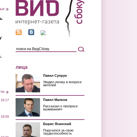
тьи
ть
у
.
лица
Павел Супрун
Увидел логику в вопросе
жителей
сти
Павел Малков
 18:17
Рассказал о «вопросе
выживания»
 18:59
Борис Ясинский
Поручился за свою
трудоспособность