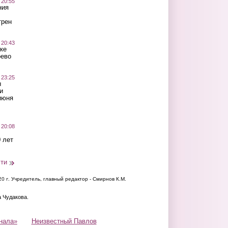
 20:55
ния
трен
 20:43
ке
оево
 23:25
ы
и
июня
 20:08
 лет
сти
20 г.
Учредитель, главный редактор - Смирнов К.М.
а Чудакова.
нала»
Неизвестный Павлов