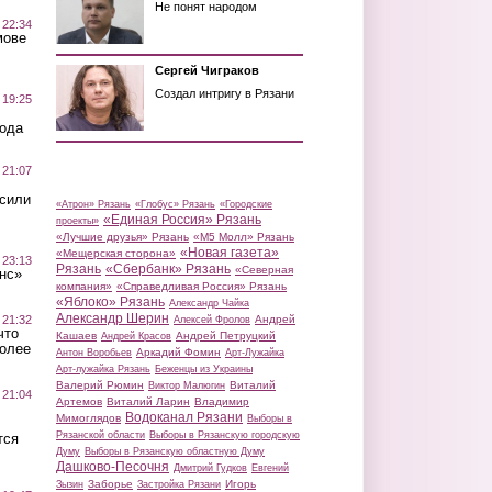
Не понят народом
 22:34
мове
Сергей Чиграков
Создал интригу в Рязани
 19:25
вода
 21:07
осили
«Атрон» Рязань
«Глобус» Рязань
«Городские
«Единая Россия» Рязань
проекты»
«Лучшие друзья» Рязань
«М5 Молл» Рязань
«Новая газета»
«Мещерская сторона»
 23:13
Рязань
«Сбербанк» Рязань
«Северная
нс»
компания»
«Справедливая Россия» Рязань
«Яблоко» Рязань
Александр Чайка
Александр Шерин
 21:32
Андрей
Алексей Фролов
что
Кашаев
Андрей Петруцкий
Андрей Красов
более
Аркадий Фомин
Антон Воробьев
Арт-Лужайка
Арт-лужайка Рязань
Беженцы из Украины
Валерий Рюмин
Виталий
Виктор Малюгин
 21:04
Артемов
Виталий Ларин
Владимир
Водоканал Рязани
Мимоглядов
Выборы в
Рязанской области
Выборы в Рязанскую городскую
тся
Думу
Выборы в Рязанскую областную Думу
Дашково-Песочня
Дмитрий Гудков
Евгений
Заборье
Игорь
Зызин
Застройка Рязани