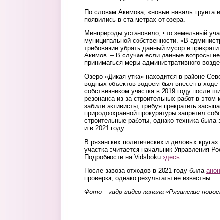
По словам Акимова, «новые навалы грунта 
появились в ста метрах от озера.
Минприроды установило, что земельный уча
муниципальной собственности. «В админист
требование убрать данный мусор и прекрати
Акимов. – В случае если данные вопросы не
приниматься меры административного возде
Озеро «Дикая утка» находится в районе Сев
водных объектов водоем был внесен в ходе 
собственником участка в 2019 году после ш
резонанса из-за строительных работ в этом 
забили активисты, требуя прекратить засыпа
природоохранной прокуратуры запретил соб
строительные работы, однако техника была 
и в 2021 году.
В рязанских политических и деловых круга
участка считается начальник Управления Р
Подробности на Vidsboku
здесь
.
После завоза отходов в 2021 году была
анон
проверка, однако результаты не известны.
Фото – кадр видео канала «Рязанские ново