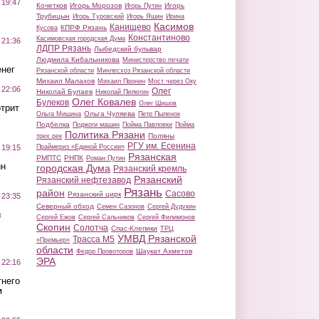
 19:47
Кочетков
Игорь Морозов
Игорь
Игорь Путин
Трубицын
Игорь Туровский
Игорь Яшин
Ирина
Касимов
Канищево
КПРФ Рязань
Кусова
Константиново
Касимовская городская Дума
 21:36
ЛДПР Рязань
Лыбедский бульвар
Людмила Кибальникова
Министерство печати
нег
Рязанской области
Минлесхоз Рязанской области
Михаил Малахов
Михаил Пронин
Мост через Оку
 22:06
Олег
Николай Булаев
Николай Пилюгин
Олег Ковалев
Булеков
Олег Шишов
трит
Ольга Чуляева
Ольга Мишина
Петр Пыленок
Подбелка
Поджоги машин
Пойма Павловки
Пойма
Политика Рязани
Поляны
трех рек
РГУ им. Есенина
Праймериз «Единой России»
 19:15
Рязанская
РМПТС
РНПК
Роман Путин
ин
городская Дума
Рязанский кремль
Рязанский
Рязанский нефтезавод
Рязань
район
Сасово
Рязанский цирк
 23:35
Северный обход
Семен Сазонов
Сергей Дудукин
ы
Сергей Ежов
Сергей Сальников
Сергей Филимонов
Скопин
Солотча
Спас-Клепики
ТРЦ
УМВД Рязанской
Трасса М5
«Премьер»
области
Шаукат Ахметов
Федор Провоторов
ЭРА
 22:16
тнего
м