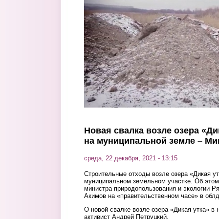
Перейти к основному содержанию
Новая свалка возле озера «Ди
на муниципальной земле – М
среда, 22 декабря, 2021 - 13:15
Строительные отходы возле озера «Дикая ут
муниципальном земельном участке. Об это
министра природопользования и экологии Р
Акимов на «правительственном часе» в облд
О новой свалке возле озера «Дикая утка» в
активист Андрей Петруцкий.