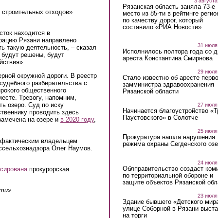
3 августа
Рязанская область заняла 73-е
и строительных отходов»
место из 85-ти в рейтинге регио
по качеству дорог, который
составило «РИА Новости»
сток находится в
рацию Рязани направлено
31 июля
ть такую деятельность, – сказал
Исполнилось полтора года со д
 будут решены, будут
ареста Константина Смирнова
йствия».
29 июля
ерной окружной дороги. В реестр
Стало известно об аресте перво
судебного разбирательства с
замминистра здравоохранения
ирокого общественного
Рязанской области
месте. Тревогу, напомним,
ть озеро. Суд по иску
27 июля
Начинается благоустройство «
ственнику проводить здесь
Паустовского» в Солотче
замечена на озере и
в 2020 году
,
25 июля
Прокуратура нашла нарушения
х фактическим владельцем
режима охраны Сегденского озе
оссельхознадзора Олег Наумов.
24 июля
Облправительство создаст ком
сирована
прокурорская
по территориальной обороне и
защите объектов Рязанской обл
сти».
23 июля
Здание бывшего «Детского мир
улице Соборной в Рязани выст
на торги