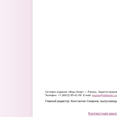
Сетевое издание «Вид сбоку», г. Рязань. Зарегистрир
Телефон: +7 (4912) 95-41-59. E-mail:
gazeta@vidsboku.c
Главный редактор: Константин Смирнов, выпускающи
Контекстная рекл