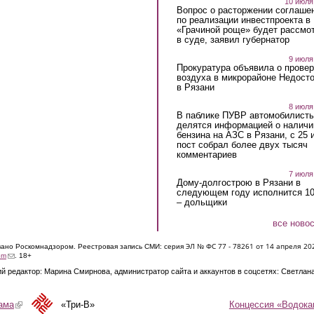
10 июля
Вопрос о расторжении соглаше
по реализации инвестпроекта в
«Грачиной роще» будет рассмо
в суде, заявил губернатор
9 июля
Прокуратура объявила о провер
воздуха в микрорайоне Недост
в Рязани
8 июля
В паблике ПУВР автомобилист
делятся информацией о наличи
бензина на АЗС в Рязани, с 25 
пост собрал более двух тысяч
комментариев
7 июля
Дому-долгострою в Рязани в
следующем году исполнится 10
– дольщики
все ново
ЭЛ № ФС 77 - 7826
1 от 14 апреля 20
овано Роскомнадзором. Реестровая запись СМИ: серия
(link sends e-mail)
om
. 18+
й редактор: Марина Смирнова, администратор сайта и аккаунтов в соцсетях: Светлан
Концессия «Водока
ама
(link is external)
«Три-В»