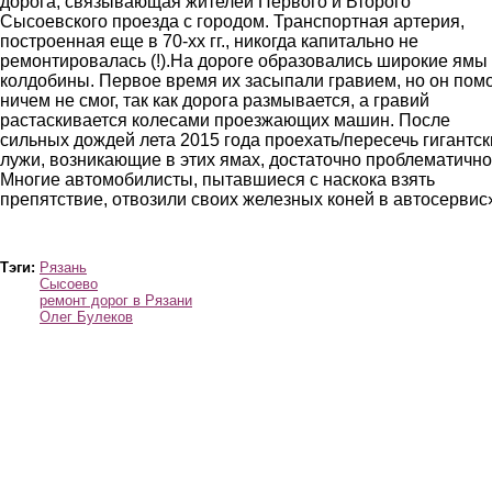
дорога, связывающая жителей Первого и Второго
Сысоевского проезда с городом. Транспортная артерия,
построенная еще в 70-хх гг., никогда капитально не
ремонтировалась (!).На дороге образовались широкие ямы
колдобины. Первое время их засыпали гравием, но он пом
ничем не смог, так как дорога размывается, а гравий
растаскивается колесами проезжающих машин. После
сильных дождей лета 2015 года проехать/пересечь гигантск
лужи, возникающие в этих ямах, достаточно проблематично
Многие автомобилисты, пытавшиеся с наскока взять
препятствие, отвозили своих железных коней в автосервис
Тэги:
Рязань
Сысоево
ремонт дорог в Рязани
Олег Булеков