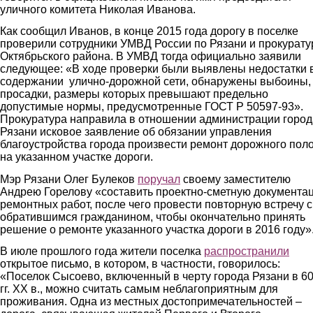
уличного комитета Николая Иванова.
Как сообщил Иванов, в конце 2015 года дорогу в поселке
проверили сотрудники УМВД России по Рязани и прокурат
Октябрьского района. В УМВД тогда официально заявили
следующее: «В ходе проверки были выявлены недостатки 
содержании улично-дорожной сети, обнаружены выбоины,
просадки, размеры которых превышают предельно
допустимые нормы, предусмотренные ГОСТ Р 50597-93».
Прокуратура направила в отношении администрации город
Рязани исковое заявление об обязании управления
благоустройства города произвести ремонт дорожного пол
на указанном участке дороги.
Мэр Рязани Олег Булеков
поручал
своему заместителю
Андрею Горелову «составить проектно-сметную документа
ремонтных работ, после чего провести повторную встречу с
обратившимся гражданином, чтобы окончательно принять
решение о ремонте указанного участка дороги в 2016 году»
В июле прошлого года жители поселка
распространили
открытое письмо, в котором, в частности, говорилось:
«Поселок Сысоево, включенный в черту города Рязани в 60
гг. XX в., можно считать самым неблагоприятным для
проживания. Одна из местных достопримечательностей –