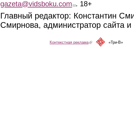
gazeta@vidsboku.com
(link sends e-mail)
. 18+
Главный редактор: Константин См
Смирнова, администратор сайта и 
Контекстная реклама
(link is external)
«Три-В»