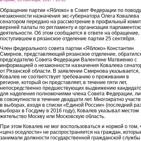
Обращение партии «Яблоко» в Совет Федерации по повод
незаконности назначения экс-губернатора Олега Ковалева
сенатором передано на рассмотрение в профильный комит
верхней палаты по регламенту и организации парламентск
деятельности. Об этом сообщается в ответе на обращение,
поступившем в рязанское отделение партии 25 сентября.
Член федерального совета партии «Яблоко» Константин
Смирнов, представляющий рязанское отделение, обратился
председателю Совета Федерации Валентине Матвиенко с
информацией о незаконности назначения Ковалева сенат
от Рязанской области. В заявлении Смирнова указывается, 
Ковалев не соответствует требованию о проживании в
регионе, который он представляет, в течение пяти лет,
непосредственно предшествующих выдвижению кандидат
для наделения полномочиями члена Совета Федерации, ли
в совокупности в течение двадцати лет. Многократно участ
в выборах, входя в списки «Единой России» (последний раз
выборах в Госдуму в 2016 году), Ковалев указывал местом
жительство Москву или Московскую область.
При этом Ковалев не мог воспользоваться и нормой о том, 
«ценз оседлости» не распространяется на граждан, которы
занимали должности государственной гражданской службы