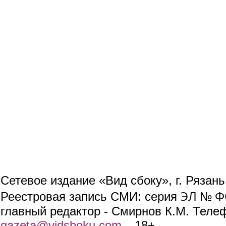
Сетевое издание «Вид сбоку», г. Рязан
ЭЛ № ФС
Реестровая запись СМИ: серия
главный редактор - Смирнов К.М. Телефо
gazeta@vidsboku.com
(link sends e-mail)
. 18+