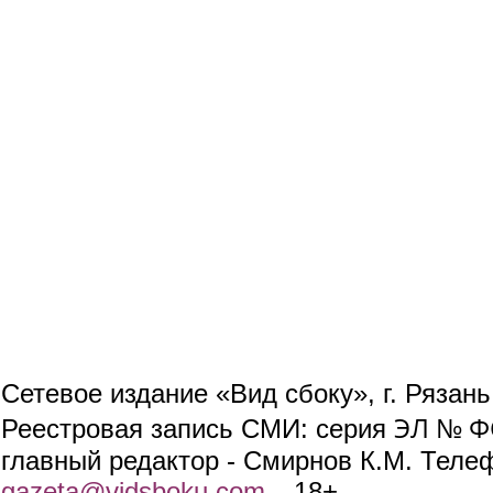
Сетевое издание «Вид сбоку», г. Рязан
ЭЛ № ФС
Реестровая запись СМИ: серия
главный редактор - Смирнов К.М. Телефо
gazeta@vidsboku.com
(link sends e-mail)
. 18+