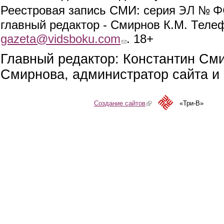
ЭЛ № ФС
Реестровая запись СМИ: серия
главный редактор - Смирнов К.М. Телефо
gazeta@vidsboku.com
(link sends e-mail)
. 18+
Главный редактор: Константин См
Смирнова, администратор сайта и 
Создание сайтов
(link is external)
«Три-В»