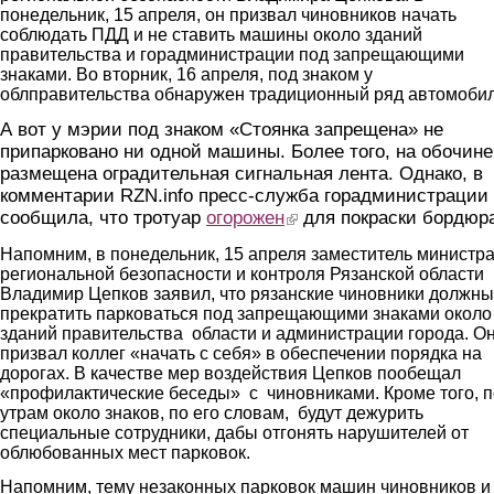
понедельник, 15 апреля, он призвал чиновников начать
соблюдать ПДД и не ставить машины около зданий
правительства и горадминистрации под запрещающими
знаками. Во вторник, 16 апреля, под знаком у
облправительства обнаружен традиционный ряд автомобил
А вот у мэрии под знаком «Стоянка запрещена» не
припарковано ни одной машины. Более того, на обочине
размещена оградительная сигнальная лента. Однако, в
комментарии RZN.info пресс-служба горадминистрации
сообщила, что тротуар
огорожен
(link is external)
для покраски бордюр
Напомним, в понедельник, 15 апреля заместитель министр
региональной безопасности и контроля Рязанской области
Владимир Цепков заявил, что рязанские чиновники должны
прекратить парковаться под запрещающими знаками около
зданий правительства области и администрации города. О
призвал коллег «начать с себя» в обеспечении порядка на
дорогах. В качестве мер воздействия Цепков пообещал
«профилактические беседы» с чиновниками. Кроме того, п
утрам около знаков, по его словам, будут дежурить
специальные сотрудники, дабы отгонять нарушителей от
облюбованных мест парковок.
Напомним, тему незаконных парковок машин чиновников и