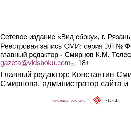
Сетевое издание «Вид сбоку», г. Рязан
ЭЛ № ФС
Реестровая запись СМИ: серия
главный редактор - Смирнов К.М. Телефо
gazeta@vidsboku.com
(link sends e-mail)
. 18+
Главный редактор: Константин См
Смирнова, администратор сайта и 
Поисковая реклама
(link is external)
«Три-В»