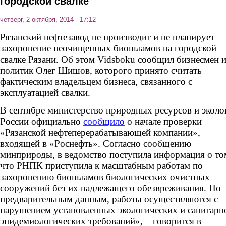
городской свалке
четверг, 2 октября, 2014 - 17:12
Рязанский нефтезавод не производит и не планирует
захоронение неочищенных биошламов на городской
свалке Рязани. Об этом Vidsboku сообщил бизнесмен 
политик Олег Шишов, которого принято считать
фактическим владельцем бизнеса, связанного с
эксплуатацией свалки.
В сентябре министерство природных ресурсов и эколо
России официально
сообщило
о начале проверки
«Рязанской нефтеперерабатывающей компании»,
входящей в «Роснефть». Согласно сообщению
минприроды, в ведомство поступила информация о то
что РНПК приступила к масштабным работам по
захоронению биошламов биологических очистных
сооружений без их надлежащего обезвреживания. По
предварительным данным, работы осуществляются с
нарушением установленных экологических и санитарн
эпидемиологических требований», – говорится в