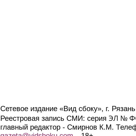
Сетевое издание «Вид сбоку», г. Рязан
ЭЛ № ФС
Реестровая запись СМИ: серия
главный редактор - Смирнов К.М. Телефо
gazeta@vidsboku.com
(link sends e-mail)
. 18+