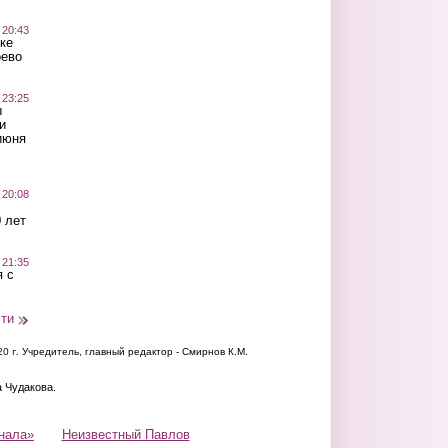
 20:43
ке
оево
 23:25
ы
и
июня
 20:08
 лет
 21:35
 с
сти
20 г.
Учредитель, главный редактор - Смирнов К.М.
а Чудакова.
нала»
Неизвестный Павлов