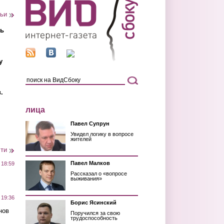
тьи
ть
у
.
лица
Павел Супрун
Увидел логику в вопросе
жителей
сти
Павел Малков
 18:59
Рассказал о «вопросе
выживания»
 19:36
Борис Ясинский
нов
Поручился за свою
трудоспособность