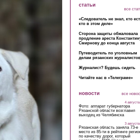
статьи
все ста
«Следователь не знал, кто ес
кто в этом деле»
Сторона защиты обжаловала
продление ареста Константин
Смирнову до конца августа
Путеводитель по уголовным
делам рязанских журналистов
Журналист? Будешь сидеть
Читайте нас в «Телеграме»
новости
все ново
4 августа
Фото: аппарат губернатора
Рязанской области возглавил
выходец из Челябинска
3 августа
Рязанская область заняла 73-е
место из 85-ти в рейтинге регио
по качеству дорог, который