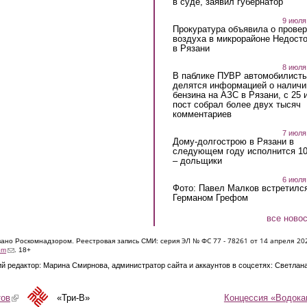
в суде, заявил губернатор
9 июля
Прокуратура объявила о провер
воздуха в микрорайоне Недост
в Рязани
8 июля
В паблике ПУВР автомобилист
делятся информацией о наличи
бензина на АЗС в Рязани, с 25 
пост собрал более двух тысяч
комментариев
7 июля
Дому-долгострою в Рязани в
следующем году исполнится 10
– дольщики
6 июля
Фото: Павел Малков встретился
Германом Грефом
все ново
ЭЛ № ФС 77 - 7826
1 от 14 апреля 20
овано Роскомнадзором. Реестровая запись СМИ: серия
(link sends e-mail)
om
. 18+
й редактор: Марина Смирнова, администратор сайта и аккаунтов в соцсетях: Светлан
Концессия «Водока
тов
(link is external)
«Три-В»