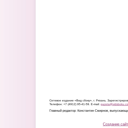
Сетевое издание «Вид сбоку», г. Рязань. Зарегистрир
Телефон: +7 (4912) 95-41-59. E-mail:
gazeta@vidsboku.c
Главный редактор: Константин Смирнов, выпускающи
Создание сай