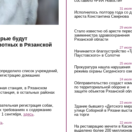
составило «РИА Новости»
31 июля
Исполнилось полтора года со д
ареста Константина Смирнова
29 июля
Стало известно об аресте перво
замминистра здравоохранения
орые будут
Рязанской области
вотных в Рязанской
27 июля
Начинается благоустройство «
Паустовского» в Солотче
25 июля
Прокуратура нашла нарушения
 определило список учреждений,
режима охраны Сегденского озе
регистрацию домашних
24 июля
Облправительство создаст ком
по территориальной обороне и
рная станция, в Рязанском
защите объектов Рязанской обл
станция, в остальных районах
23 июля
зательная регистрация собак,
Здание бывшего «Детского мир
х требованиях к содержанию
улице Соборной в Рязани выст
 1 сентября,
здесь
.
на торги
сь
.
22 июля
На реставрацию мечети в Каси
выделено более 200 миллионов