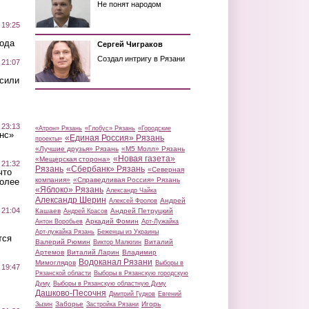
Не понят народом
 19:25
вода
Сергей Чиграков
Создал интригу в Рязани
 21:07
осили
 23:13
«Атрон» Рязань
«Глобус» Рязань
«Городские
нс»
«Единая Россия» Рязань
проекты»
«Лучшие друзья» Рязань
«М5 Молл» Рязань
«Новая газета»
«Мещерская сторона»
 21:32
Рязань
«Сбербанк» Рязань
«Северная
что
компания»
«Справедливая Россия» Рязань
более
«Яблоко» Рязань
Александр Чайка
Александр Шерин
Андрей
Алексей Фролов
 21:04
Кашаев
Андрей Петруцкий
Андрей Красов
Аркадий Фомин
Антон Воробьев
Арт-Лужайка
Арт-лужайка Рязань
Беженцы из Украины
тся
Валерий Рюмин
Виталий
Виктор Малюгин
Артемов
Виталий Ларин
Владимир
Водоканал Рязани
Мимоглядов
Выборы в
 19:47
Рязанской области
Выборы в Рязанскую городскую
Думу
Выборы в Рязанскую областную Думу
Дашково-Песочня
Дмитрий Гудков
Евгений
Заборье
Игорь
Зызин
Застройка Рязани