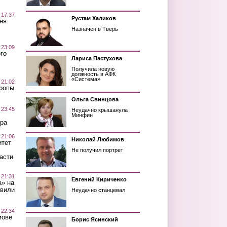
 17:37
Рустам Халиков
ня
Назначен в Тверь
 23:09
го
Лариса Пастухова
Получила новую
должность в АФК
«Система»
 21:02
Тропы
Ольга Свинцова
 23:45
Неудачно крышанула
Минфин
ра
 21:06
Николай Любимов
итет
Не получил портрет
асти
 21:31
Евгений Кириченко
а» на
авили
Неудачно станцевал
 22:34
мове
Борис Ясинский