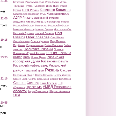
 21:36
Кочетков
Игорь Морозов
Игорь
Игорь Путин
Трубицын
Игорь Туровский
Игорь Яшин
Ирина
Касимов
Канищево
КПРФ Рязань
Кусова
нег
Константиново
Касимовская городская Дума
ЛДПР Рязань
Лыбедский бульвар
 22:06
Людмила Кибальникова
Министерство печати
трит
Рязанской области
Минлесхоз Рязанской области
Михаил Малахов
Михаил Пронин
Мост через Оку
Олег
Николай Булаев
Николай Пилюгин
Олег Ковалев
Булеков
Олег Шишов
 19:15
Ольга Чуляева
Ольга Мишина
Петр Пыленок
Подбелка
Поджоги машин
Пойма Павловки
Пойма
ин
Политика Рязани
Поляны
трех рек
РГУ им. Есенина
Праймериз «Единой России»
Рязанская
 23:35
РМПТС
РНПК
Роман Путин
городская Дума
Рязанский кремль
ы
Рязанский
Рязанский нефтезавод
Рязань
район
Сасово
Рязанский цирк
Северный обход
Семен Сазонов
Сергей Дудукин
 22:16
Сергей Ежов
Сергей Сальников
Сергей Филимонов
Скопин
Солотча
Спас-Клепики
ТРЦ
тнего
УМВД Рязанской
Трасса М5
«Премьер»
м
области
Шаукат Ахметов
Федор Провоторов
ЭРА
 20:55
ния
трен