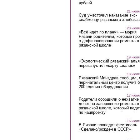
рублей
21 июля
Суд ужесточил наказание экс-
снабженцу рязанского хлебоза
20 июля
«Всё идёт по плану» — мэрия
Рязани родителям, которые пр
о дофинансировании ремонта в
рязанской школе
19 июля
«Экологический рязанский алья
перезапустил «карту свалок»
18 июля
Рязанский Минздрав сообщил, 
перинатальный центр получит 
200 единиц оборудования
17 июля
Родители сообщили о нехватке
денег на завершение ремонта в
рязанской школе, который веде
по нацпроекту
16 июля
В Рязани проведут фестиваль
«Сделано/рождён в СССР»