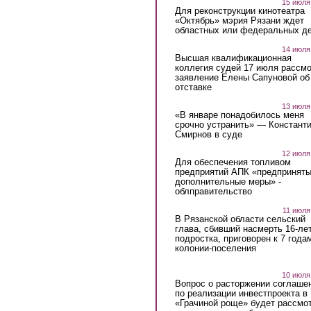
15 июля
Для реконструкции кинотеатра
«Октябрь» мэрия Рязани ждет
областных или федеральных де
14 июля
Высшая квалификационная
коллегия судей 17 июля рассмо
заявление Елены Сапуновой об
отставке
13 июля
«В январе понадобилось меня
срочно устранить» — Констант
Смирнов в суде
12 июля
Для обеспечения топливом
предприятий АПК «предпринят
дополнительные меры» -
облправительство
11 июля
В Рязанской области сельский
глава, сбивший насмерть 16-ле
подростка, приговорен к 7 года
колонии-поселения
10 июля
Вопрос о расторжении соглаше
по реализации инвестпроекта в
«Грачиной роще» будет рассмо