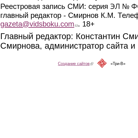
ЭЛ № ФС
Реестровая запись СМИ: серия
главный редактор - Смирнов К.М. Телефо
gazeta@vidsboku.com
(link sends e-mail)
. 18+
Главный редактор: Константин См
Смирнова, администратор сайта и 
Создание сайтов
(link is external)
«Три-В»