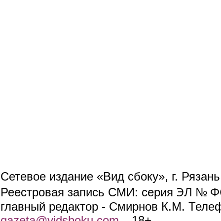
Сетевое издание «Вид сбоку», г. Рязан
ЭЛ № ФС
Реестровая запись СМИ: серия
главный редактор - Смирнов К.М. Телефо
gazeta@vidsboku.com
(link sends e-mail)
. 18+