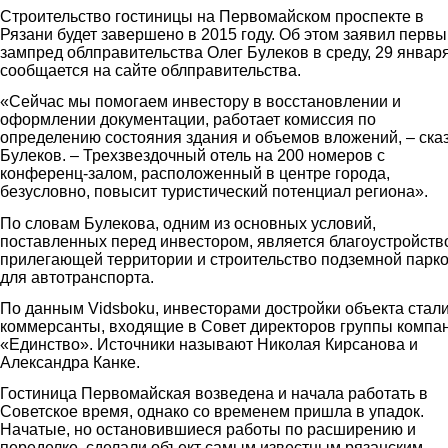
Строительство гостиницы на Первомайском проспекте в
Рязани будет завершено в 2015 году. Об этом заявил первы
зампред облправительства Олег Булеков в среду, 29 января
сообщается на сайте облправительства.
«Сейчас мы помогаем инвестору в восстановлении и
оформлении документации, работает комиссия по
определению состояния здания и объемов вложений, – ска
Булеков. – Трехзвездочный отель на 200 номеров с
конференц-залом, расположенный в центре города,
безусловно, повысит туристический потенциал региона».
По словам Булекова, одним из основных условий,
поставленных перед инвестором, является благоустройств
прилегающей территории и строительство подземной парк
для автотранспорта.
По данным Vidsboku, инвесторами достройки объекта стал
коммерсанты, входящие в Совет директоров группы компа
«Единство». Источники называют Николая Кирсанова и
Александра Канке.
Гостиница Первомайская возведена и начала работать в
Советское время, однако со временем пришла в упадок.
Начатые, но остановившиеся работы по расширению и
переделке, сделали объект самым известным рязанским