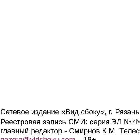
Сетевое издание «Вид сбоку», г. Рязан
ЭЛ № ФС
Реестровая запись СМИ: серия
главный редактор - Смирнов К.М. Телефо
gazeta@vidsboku.com
(link sends e-mail)
. 18+