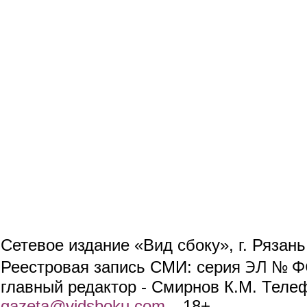
Сетевое издание «Вид сбоку», г. Рязан
ЭЛ № ФС
Реестровая запись СМИ: серия
главный редактор - Смирнов К.М. Телефо
gazeta@vidsboku.com
(link sends e-mail)
. 18+