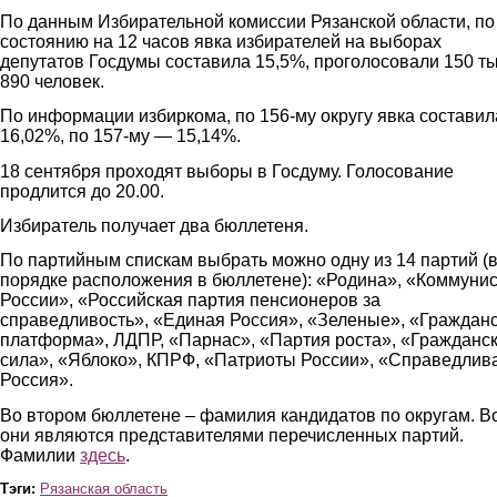
По данным Избирательной комиссии Рязанской области, по
состоянию на 12 часов явка избирателей на выборах
депутатов Госдумы составила 15,5%, проголосовали 150 т
890 человек.
По информации избиркома, по 156-му округу явка составил
16,02%, по 157-му — 15,14%.
18 сентября проходят выборы в Госдуму. Голосование
продлится до 20.00.
Избиратель получает два бюллетеня.
По партийным спискам выбрать можно одну из 14 партий (
порядке расположения в бюллетене): «Родина», «Коммуни
России», «Российская партия пенсионеров за
справедливость», «Единая Россия», «Зеленые», «Граждан
платформа», ЛДПР, «Парнас», «Партия роста», «Гражданс
сила», «Яблоко», КПРФ, «Патриоты России», «Справедлив
Россия».
Во втором бюллетене – фамилия кандидатов по округам. В
они являются представителями перечисленных партий.
Фамилии
здесь
.
Тэги:
Рязанская область