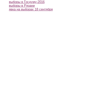
выборы в Госдуму-2016
выборы в Рязани
явка на выборах 18 сентября