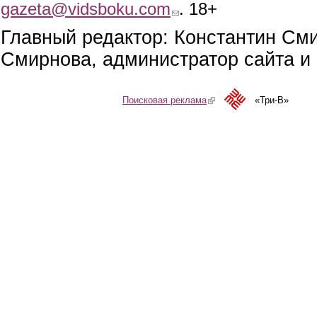
gazeta@vidsboku.com
(link sends e-mail)
. 18+
Главный редактор: Константин См
Смирнова, администратор сайта и 
Поисковая реклама
(link is external)
«Три-В»