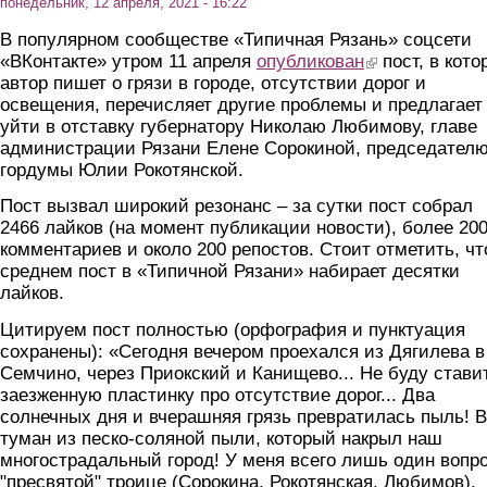
понедельник, 12 апреля, 2021 - 16:22
В популярном сообществе «Типичная Рязань» соцсети
«ВКонтакте» утром 11 апреля
опубликован
(link is external)
пост, в кото
автор пишет о грязи в городе, отсутствии дорог и
освещения, перечисляет другие проблемы и предлагает
уйти в отставку губернатору Николаю Любимову, главе
администрации Рязани Елене Сорокиной, председател
гордумы Юлии Рокотянской.
Пост вызвал широкий резонанс – за сутки пост собрал
2466 лайков (на момент публикации новости), более 20
комментариев и около 200 репостов. Стоит отметить, чт
среднем пост в «Типичной Рязани» набирает десятки
лайков.
Цитируем пост полностью (орфография и пунктуация
сохранены): «Сегодня вечером проехался из Дягилева в
Семчино, через Приокский и Канищево... Не буду стави
заезженную пластинку про отсутствие дорог... Два
солнечных дня и вчерашняя грязь превратилась пыль! В
туман из песко-соляной пыли, который накрыл наш
многострадальный город! У меня всего лишь один вопро
"пресвятой" троице (Сорокина, Рокотянская, Любимов).