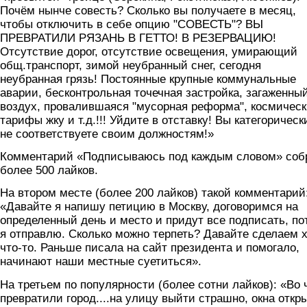
Почём нынче совесть? Сколько вы получаете в месяц,
чтобы отключить в себе опцию "СОВЕСТЬ"? ВЫ
ПРЕВРАТИЛИ РЯЗАНЬ В ГЕТТО! В РЕЗЕРВАЦИЮ!
Отсутствие дорог, отсутствие освещения, умирающий
общ.транспорт, зимой неубранный снег, сегодня
неубранная грязь! Постоянные крупные коммунальные
аварии, бесконтрольная точечная застройка, загаженны
воздух, провалившаяся "мусорная реформа", космичес
тарифы жку и т.д.!!! Уйдите в отставку! Вы категорическ
не соответствуете своим должностям!»
Комментарий «Подписываюсь под каждым словом» соб
более 500 лайков.
На втором месте (более 200 лайков) такой комментарий
«Давайте я напишу петицию в Москву, договоримся на
определенный день и место и придут все подписать, по
я отправлю. Сколько можно терпеть? Давайте сделаем 
что-то. Раньше писала на сайт президента и помогало,
начинают наши местные суетиться».
На третьем по популярности (более сотни лайков): «Во 
превратили город....на улицу выйти страшно, окна откр