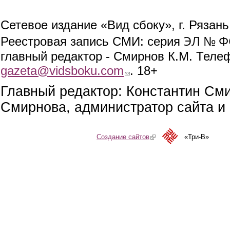
Сетевое издание «Вид сбоку», г. Рязан
ЭЛ № ФС
Реестровая запись СМИ: серия
главный редактор - Смирнов К.М. Телефо
gazeta@vidsboku.com
(link sends e-mail)
. 18+
Главный редактор: Константин См
Смирнова, администратор сайта и 
Создание сайтов
(link is external)
«Три-В»