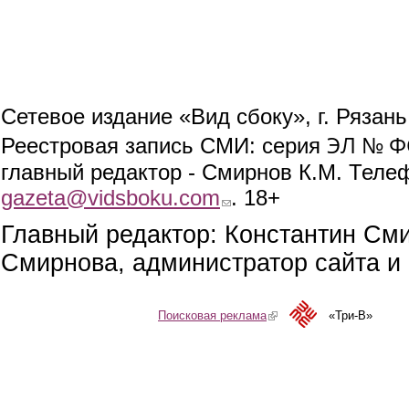
Сетевое издание «Вид сбоку», г. Рязан
ЭЛ № ФС
Реестровая запись СМИ: серия
главный редактор - Смирнов К.М. Телефо
gazeta@vidsboku.com
(link sends e-mail)
. 18+
Главный редактор: Константин См
Смирнова, администратор сайта и 
Поисковая реклама
(link is external)
«Три-В»