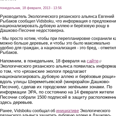
понедельник, 18 февраля, 2013 - 13:56
Руководитель Экологического рязанского альянса Евгений
Рыбаков сообщил Vidsboku, что информация о предложен
национализировать дубовую аллею и берёзовую рощу в
Дашково-Песочне недостоверна.
- Мы просто хотим, чтобы при перепланировке сохранили к
можно больше деревьев, и чтобы это было максимально
удобно для граждан, а национализация - это бред, - отметил
Рыбаков.
Напомним, в понедельник, 18 февраля на
сайте
(link is exte
Экологического рязанского альянса появилась информа
о том, что «рязанские экологи предлагают
национализировать дубовую аллею и берёзовые рощи»
вдоль улицы Шереметьевской (микрорайон Дашково-
Песочня), сделав их городскими зелёными зонами. По
информации ЭРА, по состоянию на 14 февраля жители
Песочни собрали 1500 подписей в защиту расположенн
здесь деревьев.
Ранее, Vidsboku сообщал об
инициативе
Экологического
рязанского альянса защитить дубовую аллею в Дашково-