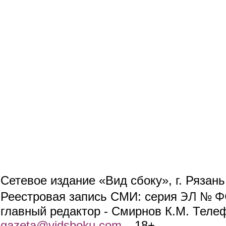
Сетевое издание «Вид сбоку», г. Рязан
ЭЛ № ФС
Реестровая запись СМИ: серия
главный редактор - Смирнов К.М. Телефо
gazeta@vidsboku.com
(link sends e-mail)
. 18+