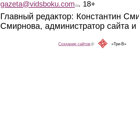
gazeta@vidsboku.com
(link sends e-mail)
. 18+
Главный редактор: Константин См
Смирнова, администратор сайта и 
Создание сайтов
(link is external)
«Три-В»