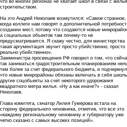
что во многих регионах не хватает школ в связи с жилы
строительством.
На это Андрей Николаев возмутился: «Самое странное,
когда коллеги нам говорят о дополнительной потребност
создании мест, потому что создаются новые микрорайо
а социальных объектов там почему-то не
предусматривается. Я скажу честно, для министерства
такая аргументация звучит просто убийственно, просто
реально убийственно».
Замминистра просвещения РФ говорил о том, что сейч
так заниматься градостроительным планированием нель
тем более за счет федерального бюджета, и подчеркнул
что новые микрорайоны обязаны включать в себя школ
другие соцобъекты за счет некоторого удорожания
квадратного метра жилья. «Ну а как иначе?» - сказал
Николаев.
Глава комитета, сенатор Лилия Гумерова встала на
сторону федерального чиновника, отметив, что все это
«каждому региональному чиновнику и губернатору уже
четко сказано с самых высоких позиций».