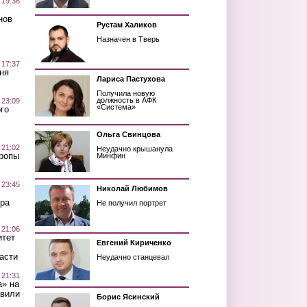
 19:36
нов
Рустам Халиков
Назначен в Тверь
 17:37
ня
Лариса Пастухова
Получила новую
должность в АФК
 23:09
«Система»
го
Ольга Свинцова
 21:02
Неудачно крышанула
Тропы
Минфин
 23:45
Николай Любимов
ра
Не получил портрет
 21:06
итет
Евгений Кириченко
асти
Неудачно станцевал
 21:31
а» на
авили
Борис Ясинский