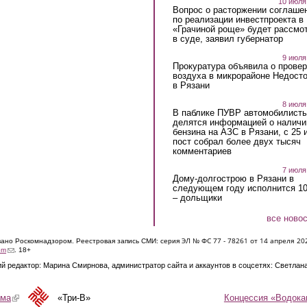
10 июля
Вопрос о расторжении соглаше
по реализации инвестпроекта в
«Грачиной роще» будет рассмо
в суде, заявил губернатор
9 июля
Прокуратура объявила о провер
воздуха в микрорайоне Недост
в Рязани
8 июля
В паблике ПУВР автомобилист
делятся информацией о наличи
бензина на АЗС в Рязани, с 25 
пост собрал более двух тысяч
комментариев
7 июля
Дому-долгострою в Рязани в
следующем году исполнится 10
– дольщики
все ново
ЭЛ № ФС 77 - 7826
1 от 14 апреля 20
овано Роскомнадзором. Реестровая запись СМИ: серия
(link sends e-mail)
om
. 18+
й редактор: Марина Смирнова, администратор сайта и аккаунтов в соцсетях: Светлан
Концессия «Водока
ама
(link is external)
«Три-В»