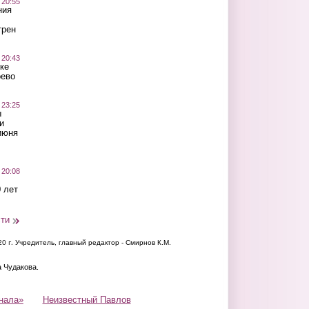
 20:55
ния
трен
 20:43
ке
оево
 23:25
ы
и
июня
 20:08
 лет
сти
20 г.
Учредитель, главный редактор - Смирнов К.М.
а Чудакова.
нала»
Неизвестный Павлов