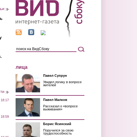
тьи
ть
у
.
лица
Павел Супрун
Увидел логику в вопросе
жителей
сти
Павел Малков
 18:17
Рассказал о «вопросе
выживания»
 18:59
Борис Ясинский
Поручился за свою
трудоспособность