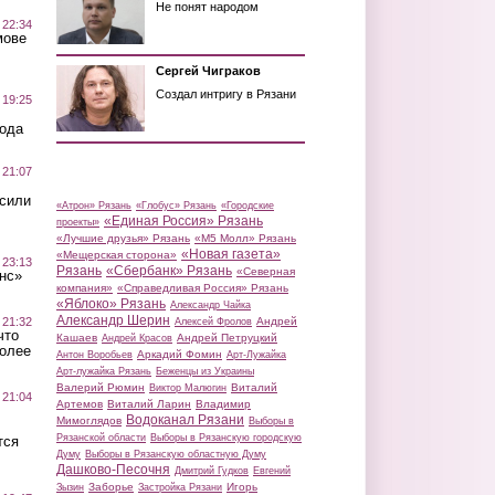
Не понят народом
 22:34
мове
Сергей Чиграков
Создал интригу в Рязани
 19:25
вода
 21:07
осили
«Атрон» Рязань
«Глобус» Рязань
«Городские
«Единая Россия» Рязань
проекты»
«Лучшие друзья» Рязань
«М5 Молл» Рязань
«Новая газета»
«Мещерская сторона»
 23:13
Рязань
«Сбербанк» Рязань
«Северная
нс»
компания»
«Справедливая Россия» Рязань
«Яблоко» Рязань
Александр Чайка
Александр Шерин
 21:32
Андрей
Алексей Фролов
что
Кашаев
Андрей Петруцкий
Андрей Красов
более
Аркадий Фомин
Антон Воробьев
Арт-Лужайка
Арт-лужайка Рязань
Беженцы из Украины
Валерий Рюмин
Виталий
Виктор Малюгин
 21:04
Артемов
Виталий Ларин
Владимир
Водоканал Рязани
Мимоглядов
Выборы в
Рязанской области
Выборы в Рязанскую городскую
тся
Думу
Выборы в Рязанскую областную Думу
Дашково-Песочня
Дмитрий Гудков
Евгений
Заборье
Игорь
Зызин
Застройка Рязани