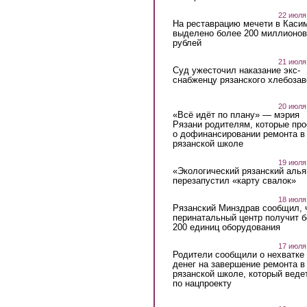
22 июля
На реставрацию мечети в Каси
выделено более 200 миллионов
рублей
21 июля
Суд ужесточил наказание экс-
снабженцу рязанского хлебоза
20 июля
«Всё идёт по плану» — мэрия
Рязани родителям, которые пр
о дофинансировании ремонта в
рязанской школе
19 июля
«Экологический рязанский алья
перезапустил «карту свалок»
18 июля
Рязанский Минздрав сообщил, 
перинатальный центр получит 
200 единиц оборудования
17 июля
Родители сообщили о нехватке
денег на завершение ремонта в
рязанской школе, который веде
по нацпроекту