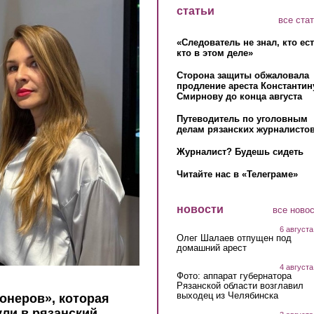
статьи
все ста
«Следователь не знал, кто ес
кто в этом деле»
Сторона защиты обжаловала
продление ареста Константин
Смирнову до конца августа
Путеводитель по уголовным
делам рязанских журналистов
Журналист? Будешь сидеть
Читайте нас в «Телеграме»
новости
все ново
6 августа
Олег Шалаев отпущен под
домашний арест
4 августа
Фото: аппарат губернатора
Рязанской области возглавил
выходец из Челябинска
онеров», которая
ули в рязанский