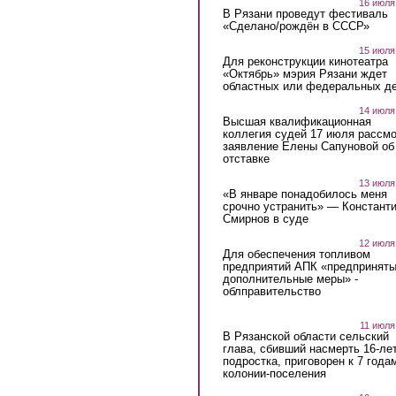
16 июля
В Рязани проведут фестиваль
«Сделано/рождён в СССР»
15 июля
Для реконструкции кинотеатра
«Октябрь» мэрия Рязани ждет
областных или федеральных де
14 июля
Высшая квалификационная
коллегия судей 17 июля рассмо
заявление Елены Сапуновой об
отставке
13 июля
«В январе понадобилось меня
срочно устранить» — Констант
Смирнов в суде
12 июля
Для обеспечения топливом
предприятий АПК «предпринят
дополнительные меры» -
облправительство
11 июля
В Рязанской области сельский
глава, сбивший насмерть 16-ле
подростка, приговорен к 7 года
колонии-поселения