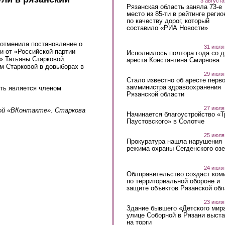
3 августа
Рязанская область заняла 73-е
место из 85-ти в рейтинге регио
по качеству дорог, который
составило «РИА Новости»
 отменила постановление о
31 июля
и от «Российской партии
Исполнилось полтора года со д
» Татьяны Старковой.
ареста Константина Смирнова
м Старковой в довыборах в
29 июля
Стало известно об аресте перво
замминистра здравоохранения
ять является членом
Рязанской области
27 июля
ой «ВКонтакте». Старкова
Начинается благоустройство «
Паустовского» в Солотче
25 июля
Прокуратура нашла нарушения
режима охраны Сегденского озе
24 июля
Облправительство создаст ком
по территориальной обороне и
защите объектов Рязанской обл
23 июля
Здание бывшего «Детского мир
улице Соборной в Рязани выст
на торги