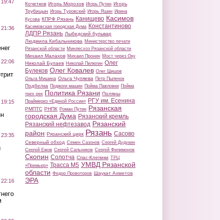
 19:47
Кочетков
Игорь Морозов
Игорь
Игорь Путин
Трубицын
Игорь Туровский
Игорь Яшин
Ирина
Касимов
Канищево
КПРФ Рязань
Кусова
Константиново
Касимовская городская Дума
 21:36
ЛДПР Рязань
Лыбедский бульвар
Людмила Кибальникова
Министерство печати
нег
Рязанской области
Минлесхоз Рязанской области
Михаил Малахов
Михаил Пронин
Мост через Оку
 22:06
Олег
Николай Булаев
Николай Пилюгин
Олег Ковалев
Булеков
Олег Шишов
трит
Ольга Чуляева
Ольга Мишина
Петр Пыленок
Подбелка
Поджоги машин
Пойма Павловки
Пойма
Политика Рязани
Поляны
трех рек
РГУ им. Есенина
Праймериз «Единой России»
 19:15
Рязанская
РМПТС
РНПК
Роман Путин
ин
городская Дума
Рязанский кремль
Рязанский
Рязанский нефтезавод
Рязань
район
Сасово
Рязанский цирк
 23:35
Северный обход
Семен Сазонов
Сергей Дудукин
ы
Сергей Ежов
Сергей Сальников
Сергей Филимонов
Скопин
Солотча
Спас-Клепики
ТРЦ
УМВД Рязанской
Трасса М5
«Премьер»
области
Шаукат Ахметов
Федор Провоторов
ЭРА
 22:16
тнего
м