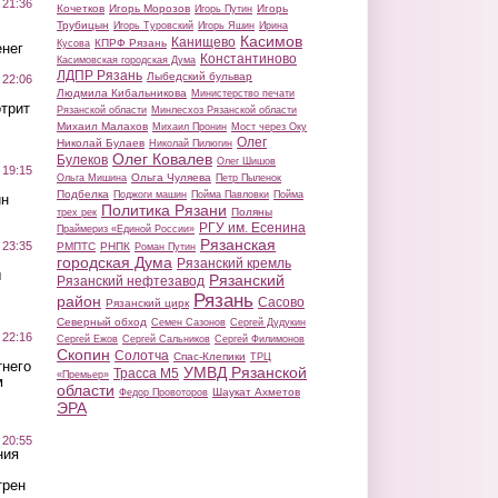
 21:36
Кочетков
Игорь Морозов
Игорь
Игорь Путин
Трубицын
Игорь Туровский
Игорь Яшин
Ирина
Касимов
Канищево
КПРФ Рязань
Кусова
нег
Константиново
Касимовская городская Дума
ЛДПР Рязань
Лыбедский бульвар
 22:06
Людмила Кибальникова
Министерство печати
трит
Рязанской области
Минлесхоз Рязанской области
Михаил Малахов
Михаил Пронин
Мост через Оку
Олег
Николай Булаев
Николай Пилюгин
Олег Ковалев
Булеков
Олег Шишов
 19:15
Ольга Чуляева
Ольга Мишина
Петр Пыленок
Подбелка
Поджоги машин
Пойма Павловки
Пойма
ин
Политика Рязани
Поляны
трех рек
РГУ им. Есенина
Праймериз «Единой России»
Рязанская
 23:35
РМПТС
РНПК
Роман Путин
городская Дума
Рязанский кремль
ы
Рязанский
Рязанский нефтезавод
Рязань
район
Сасово
Рязанский цирк
Северный обход
Семен Сазонов
Сергей Дудукин
 22:16
Сергей Ежов
Сергей Сальников
Сергей Филимонов
Скопин
Солотча
Спас-Клепики
ТРЦ
тнего
УМВД Рязанской
Трасса М5
«Премьер»
м
области
Шаукат Ахметов
Федор Провоторов
ЭРА
 20:55
ния
трен