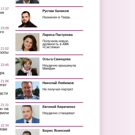
 17:37
Рустам Халиков
ня
Назначен в Тверь
 23:09
го
Лариса Пастухова
Получила новую
должность в АФК
«Система»
 21:02
Тропы
Ольга Свинцова
 23:45
Неудачно крышанула
Минфин
ра
 21:06
Николай Любимов
итет
Не получил портрет
асти
 21:31
Евгений Кириченко
а» на
авили
Неудачно станцевал
 22:34
мове
Борис Ясинский