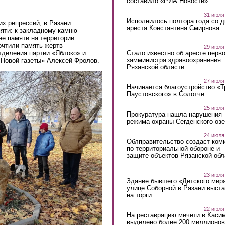
составило «РИА Новости»
31 июля
Исполнилось полтора года со д
их репрессий, в Рязани
ареста Константина Смирнова
яти: к закладному камню
не памяти на территории
очтили память жертв
29 июля
отделения партии «Яблоко» и
Стало известно об аресте перво
замминистра здравоохранения
«Новой газеты» Алексей Фролов.
Рязанской области
27 июля
Начинается благоустройство «
Паустовского» в Солотче
25 июля
Прокуратура нашла нарушения
режима охраны Сегденского озе
24 июля
Облправительство создаст ком
по территориальной обороне и
защите объектов Рязанской обл
23 июля
Здание бывшего «Детского мир
улице Соборной в Рязани выст
на торги
22 июля
На реставрацию мечети в Каси
выделено более 200 миллионов