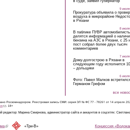
в суде, заявил губернатор
9 июля
Прокуратура объявила о провер
воздуха в микрорайоне Недост
в Рязани
8 июля
В паблике ПУВР автомобилист
делятся информацией о наличи
бензина на АЗС в Рязани, с 25 
пост собрал более двух тысяч
комментариев
7 июля
Дому-долгострою в Рязани в
следующем году исполнится 10
– дольщики
6 июля
Фото: Павел Малков встретился
Германом Грефом
все ново
ЭЛ № ФС 77 - 7826
1 от 14 апреля 20
овано Роскомнадзором. Реестровая запись СМИ: серия
(link sends e-mail)
om
. 18+
й редактор: Марина Смирнова, администратор сайта и аккаунтов в соцсетях: Светлан
Концессия «Водока
ама
(link is external)
«Три-В»