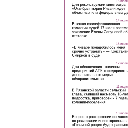
15 июля
Для реконструкции кинотеатра
«Октябрь» мэрия Рязани ждет
областных или федеральных де
14 июля
Высшая квалификационная
коллегия судей 17 июля рассмо
заявление Елены Сапуновой об
отставке
13 июля
«В январе понадобилось меня
срочно устранить» — Констант
Смирнов в суде
12 июля
Для обеспечения топливом
предприятий АПК «предпринят
дополнительные меры» -
облправительство
11 июля
В Рязанской области сельский
глава, сбивший насмерть 16-ле
подростка, приговорен к 7 года
колонии-поселения
10 июля
Вопрос о расторжении соглаше
по реализации инвестпроекта в
«Грачиной роще» будет рассмо