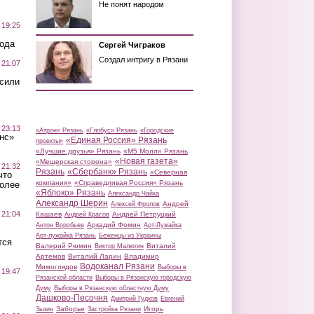
Не понят народом
 19:25
вода
Сергей Чиграков
Создал интригу в Рязани
 21:07
осили
 23:13
«Атрон» Рязань
«Глобус» Рязань
«Городские
нс»
«Единая Россия» Рязань
проекты»
«Лучшие друзья» Рязань
«М5 Молл» Рязань
«Новая газета»
«Мещерская сторона»
 21:32
Рязань
«Сбербанк» Рязань
«Северная
что
компания»
«Справедливая Россия» Рязань
более
«Яблоко» Рязань
Александр Чайка
Александр Шерин
Андрей
Алексей Фролов
 21:04
Кашаев
Андрей Петруцкий
Андрей Красов
Аркадий Фомин
Антон Воробьев
Арт-Лужайка
Арт-лужайка Рязань
Беженцы из Украины
тся
Валерий Рюмин
Виталий
Виктор Малюгин
Артемов
Виталий Ларин
Владимир
Водоканал Рязани
Мимоглядов
Выборы в
 19:47
Рязанской области
Выборы в Рязанскую городскую
Думу
Выборы в Рязанскую областную Думу
Дашково-Песочня
Дмитрий Гудков
Евгений
Заборье
Игорь
Зызин
Застройка Рязани