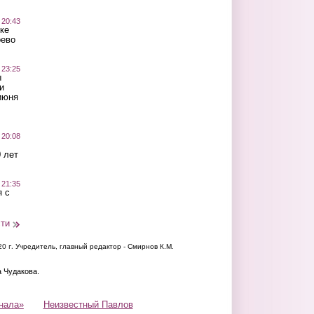
 20:43
ке
оево
 23:25
ы
и
июня
 20:08
 лет
 21:35
 с
сти
20 г.
Учредитель, главный редактор - Смирнов К.М.
а Чудакова.
нала»
Неизвестный Павлов