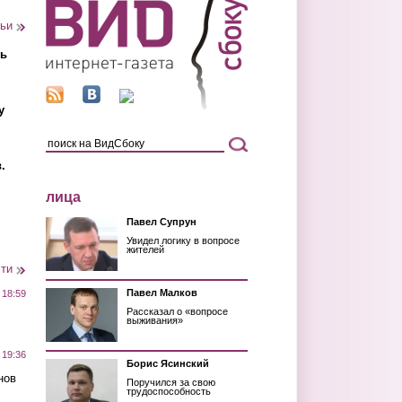
тьи
ть
у
.
лица
Павел Супрун
Увидел логику в вопросе
жителей
сти
Павел Малков
 18:59
Рассказал о «вопросе
выживания»
 19:36
Борис Ясинский
нов
Поручился за свою
трудоспособность