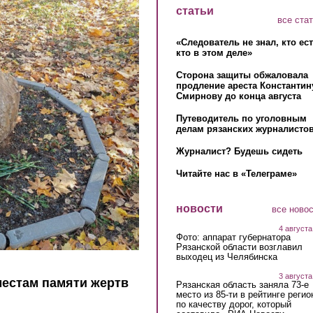
статьи
все ста
«Следователь не знал, кто ес
кто в этом деле»
Сторона защиты обжаловала
продление ареста Константин
Смирнову до конца августа
Путеводитель по уголовным
делам рязанских журналистов
Журналист? Будешь сидеть
Читайте нас в «Телеграме»
новости
все ново
4 августа
Фото: аппарат губернатора
Рязанской области возглавил
выходец из Челябинска
3 августа
местам памяти жертв
Рязанская область заняла 73-е
место из 85-ти в рейтинге регио
по качеству дорог, который