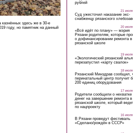
рублей
21 июля
Суд ужесточил наказание экс-
снабженцу рязанского хлебоза
 казнённых здесь же в 30-е
20 июля
19 году, но памятник на данный
«Всё идёт по плану» — мэрия
Рязани родителям, которые пр
о дофинансировании ремонта в
рязанской школе
19 июля
«Экологический рязанский алья
перезапустил «карту свалок»
18 июля
Рязанский Минздрав сообщил, 
перинатальный центр получит 
200 единиц оборудования
17 июля
Родители сообщили о нехватке
денег на завершение ремонта в
рязанской школе, который веде
по нацпроекту
16 июля
В Рязани проведут фестиваль
«Сделано/рождён в СССР»