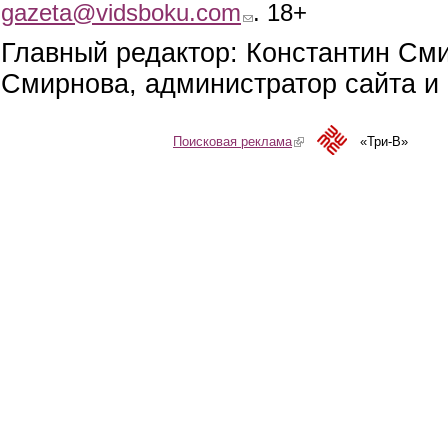
gazeta@vidsboku.com
(link sends e-mail)
. 18+
Главный редактор: Константин См
Смирнова, администратор сайта и 
Поисковая реклама
(link is external)
«Три-В»