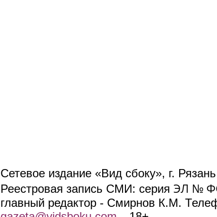
Сетевое издание «Вид сбоку», г. Рязан
ЭЛ № ФС
Реестровая запись СМИ: серия
главный редактор - Смирнов К.М. Телефо
gazeta@vidsboku.com
(link sends e-mail)
. 18+