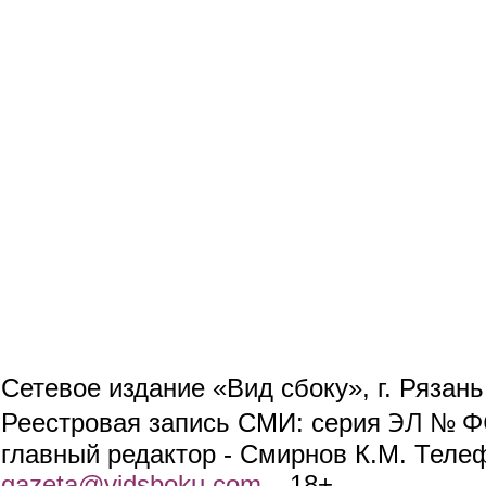
Сетевое издание «Вид сбоку», г. Рязан
ЭЛ № ФС
Реестровая запись СМИ: серия
главный редактор - Смирнов К.М. Телефо
gazeta@vidsboku.com
(link sends e-mail)
. 18+