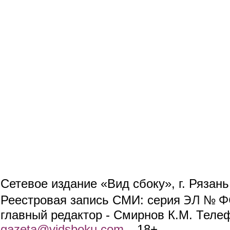
Сетевое издание «Вид сбоку», г. Рязан
ЭЛ № ФС
Реестровая запись СМИ: серия
главный редактор - Смирнов К.М. Телефо
gazeta@vidsboku.com
(link sends e-mail)
. 18+