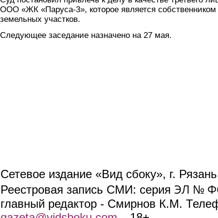
ООО «ЖК «Паруса-3», которое является собственником
земельных участков.
Следующее заседание назначено на 27 мая.
Сетевое издание «Вид сбоку», г. Рязан
ЭЛ № ФС
Реестровая запись СМИ: серия
главный редактор - Смирнов К.М. Телефо
gazeta@vidsboku.com
(link sends e-mail)
. 18+