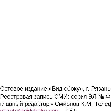
Сетевое издание «Вид сбоку», г. Рязан
ЭЛ № ФС
Реестровая запись СМИ: серия
главный редактор - Смирнов К.М. Телефо
gazeta@vidsboku.com
(link sends e-mail)
. 18+