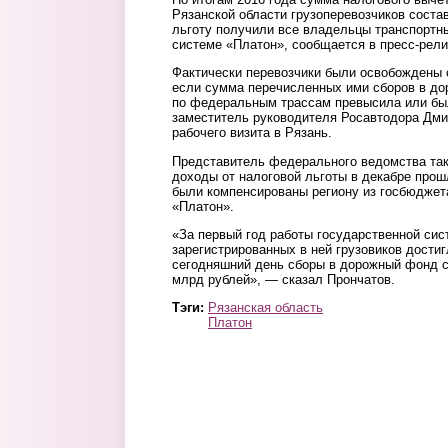
Рязанской области грузоперевозчиков соста
льготу получили все владельцы транспортн
системе «Платон», сообщается в пресс-рели
Фактически перевозчики были освобождены о
если сумма перечисленных ими сборов в до
по федеральным трассам превысила или был
заместитель руководителя Росавтодора Дми
рабочего визита в Рязань.
Представитель федерального ведомства та
доходы от налоговой льготы в декабре прош
были компенсированы региону из госбюджет
«Платон».
«За первый год работы государственной си
зарегистрированных в ней грузовиков достиг
сегодняшний день сборы в дорожный фонд с
млрд рублей», — сказал Прончатов.
Тэги:
Рязанская область
Платон