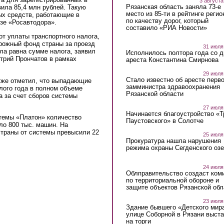
3 августа
Рязанская область заняла 73-е
вила 85,4 млн рублей. Такую
место из 85-ти в рейтинге регио
ых средств, работающие в
по качеству дорог, который
зе «Росавтодора».
составило «РИА Новости»
т уплаты транспортного налога,
рожный фонд страны за проезд
31 июля
а равна сумме налога, заявил
Исполнилось полтора года со д
трий Прончатов в рамках
ареста Константина Смирнова
29 июля
Стало известно об аресте перво
кже отметил, что выпадающие
замминистра здравоохранения
лого года в полном объеме
Рязанской области
а за счет сборов системы
27 июля
Начинается благоустройство «
стемы «Платон» количество
Паустовского» в Солотче
ло 800 тыс. машин. На
траны от системы превысили 22
25 июля
Прокуратура нашла нарушения
режима охраны Сегденского озе
24 июля
Облправительство создаст ком
по территориальной обороне и
защите объектов Рязанской обл
23 июля
Здание бывшего «Детского мир
улице Соборной в Рязани выст
на торги