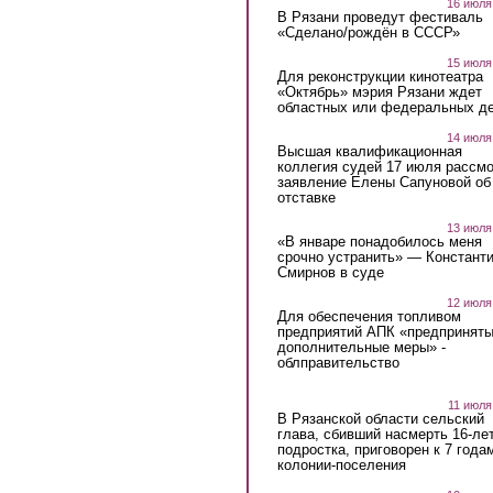
16 июля
В Рязани проведут фестиваль
«Сделано/рождён в СССР»
15 июля
Для реконструкции кинотеатра
«Октябрь» мэрия Рязани ждет
областных или федеральных де
14 июля
Высшая квалификационная
коллегия судей 17 июля рассмо
заявление Елены Сапуновой об
отставке
13 июля
«В январе понадобилось меня
срочно устранить» — Констант
Смирнов в суде
12 июля
Для обеспечения топливом
предприятий АПК «предпринят
дополнительные меры» -
облправительство
11 июля
В Рязанской области сельский
глава, сбивший насмерть 16-ле
подростка, приговорен к 7 года
колонии-поселения