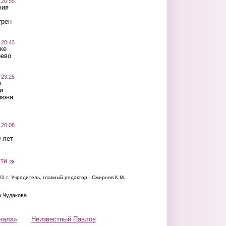
 20:55
ния
трен
 20:43
ке
оево
 23:25
ы
и
июня
 20:08
 лет
сти
20 г.
Учредитель, главный редактор - Смирнов К.М.
а Чудакова.
нала»
Неизвестный Павлов