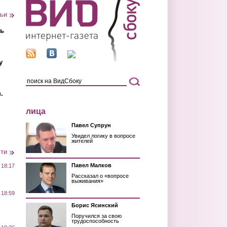
тьи
ть
у
.
лица
Павел Супрун
Увидел логику в вопросе
жителей
сти
Павел Малков
 18:17
Рассказал о «вопросе
выживания»
 18:59
Борис Ясинский
Поручился за свою
трудоспособность