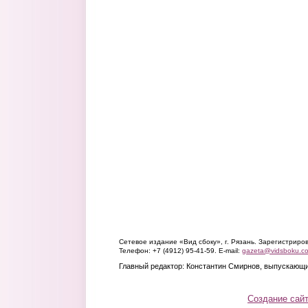
Сетевое издание «Вид сбоку», г. Рязань. Зарегистрир
Телефон: +7 (4912) 95-41-59. E-mail:
gazeta@vidsboku.c
Главный редактор: Константин Смирнов, выпускающи
Создание сай