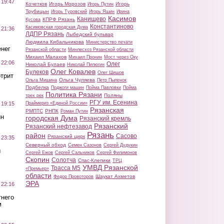
 19:47
Кочетков
Игорь Морозов
Игорь
Игорь Путин
Трубицын
Игорь Туровский
Игорь Яшин
Ирина
Касимов
Канищево
КПРФ Рязань
Кусова
Константиново
Касимовская городская Дума
 21:36
ЛДПР Рязань
Лыбедский бульвар
Людмила Кибальникова
Министерство печати
нег
Рязанской области
Минлесхоз Рязанской области
Михаил Малахов
Михаил Пронин
Мост через Оку
 22:06
Олег
Николай Булаев
Николай Пилюгин
Олег Ковалев
Булеков
Олег Шишов
трит
Ольга Чуляева
Ольга Мишина
Петр Пыленок
Подбелка
Поджоги машин
Пойма Павловки
Пойма
Политика Рязани
Поляны
трех рек
РГУ им. Есенина
Праймериз «Единой России»
 19:15
Рязанская
РМПТС
РНПК
Роман Путин
ин
городская Дума
Рязанский кремль
Рязанский
Рязанский нефтезавод
Рязань
район
Сасово
Рязанский цирк
 23:35
Северный обход
Семен Сазонов
Сергей Дудукин
ы
Сергей Ежов
Сергей Сальников
Сергей Филимонов
Скопин
Солотча
Спас-Клепики
ТРЦ
УМВД Рязанской
Трасса М5
«Премьер»
области
Шаукат Ахметов
Федор Провоторов
ЭРА
 22:16
тнего
м