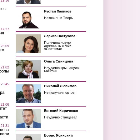
 19:36
нов
Рустам Халиков
Назначен в Тверь
 17:37
ня
Лариса Пастухова
Получила новую
должность в АФК
 23:09
«Система»
го
Ольга Свинцова
 21:02
Неудачно крышанула
Тропы
Минфин
 23:45
Николай Любимов
ра
Не получил портрет
 21:06
итет
Евгений Кириченко
асти
Неудачно станцевал
 21:31
а» на
авили
Борис Ясинский