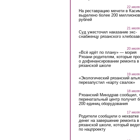
22 июля
На реставрацию мечети в Каси
выделено более 200 миллионов
рублей
21 июля
Суд ужесточил наказание экс-
снабженцу рязанского хлебоза
20 июля
«Всё идёт по плану» — мэрия
Рязани родителям, которые пр
о дофинансировании ремонта в
рязанской школе
19 июля
«Экологический рязанский алья
перезапустил «карту свалок»
18 июля
Рязанский Минздрав сообщил, 
перинатальный центр получит 
200 единиц оборудования
17 июля
Родители сообщили о нехватке
денег на завершение ремонта в
рязанской школе, который веде
по нацпроекту