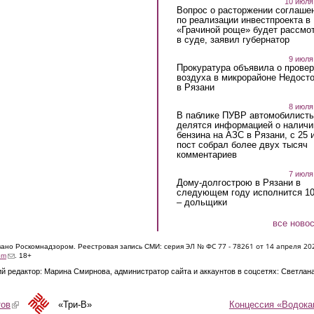
10 июля
Вопрос о расторжении соглаше
по реализации инвестпроекта в
«Грачиной роще» будет рассмо
в суде, заявил губернатор
9 июля
Прокуратура объявила о провер
воздуха в микрорайоне Недост
в Рязани
8 июля
В паблике ПУВР автомобилист
делятся информацией о наличи
бензина на АЗС в Рязани, с 25 
пост собрал более двух тысяч
комментариев
7 июля
Дому-долгострою в Рязани в
следующем году исполнится 10
– дольщики
все ново
ЭЛ № ФС 77 - 7826
1 от 14 апреля 20
овано Роскомнадзором. Реестровая запись СМИ: серия
(link sends e-mail)
om
. 18+
й редактор: Марина Смирнова, администратор сайта и аккаунтов в соцсетях: Светлан
Концессия «Водока
тов
(link is external)
«Три-В»