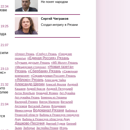
Не понят народом
 22:34
мове
Сергей Чиграков
Создал интригу в Рязани
 19:25
вода
 21:07
осили
«Атрон» Рязань
«Глобус» Рязань
«Городские
«Единая Россия» Рязань
проекты»
«Лучшие друзья» Рязань
«М5 Молл» Рязань
«Новая газета»
«Мещерская сторона»
 23:13
Рязань
«Сбербанк» Рязань
«Северная
нс»
компания»
«Справедливая Россия» Рязань
«Яблоко» Рязань
Александр Чайка
Александр Шерин
 21:32
Андрей
Алексей Фролов
что
Кашаев
Андрей Петруцкий
Андрей Красов
более
Аркадий Фомин
Антон Воробьев
Арт-Лужайка
Арт-лужайка Рязань
Беженцы из Украины
Валерий Рюмин
Виталий
Виктор Малюгин
 21:04
Артемов
Виталий Ларин
Владимир
Водоканал Рязани
Мимоглядов
Выборы в
Рязанской области
Выборы в Рязанскую городскую
тся
Думу
Выборы в Рязанскую областную Думу
Дашково-Песочня
Дмитрий Гудков
Евгений
Заборье
Игорь
Зызин
Застройка Рязани