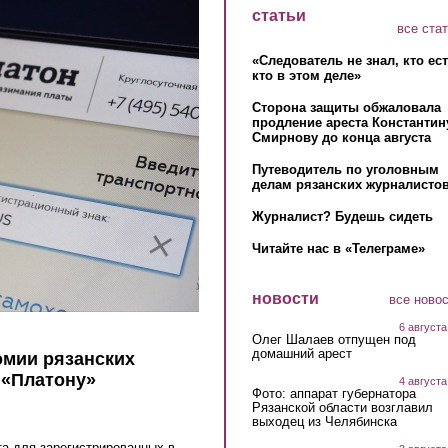
статьи
все ста
«Следователь не знал, кто ес
кто в этом деле»
Сторона защиты обжаловала
продление ареста Константин
Смирнову до конца августа
Путеводитель по уголовным
делам рязанских журналистов
Журналист? Будешь сидеть
Читайте нас в «Телеграме»
новости
все ново
6 августа
Олег Шалаев отпущен под
домашний арест
омии рязанских
 «Платону»
4 августа
Фото: аппарат губернатора
Рязанской области возглавил
выходец из Челябинска
та для зарегистрированных в