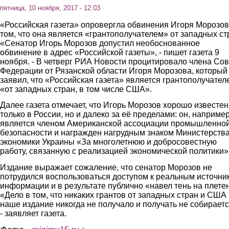
пятница, 10 ноября, 2017 - 12:03
«Российская газета» опровергла обвинения Игоря Морозов
том, что она является «грантополучателем» от западных ст
«Сенатор Игорь Морозов допустил необоснованное
обвинение в адрес «Российской газеты», - пишет газета 9
ноября. - В четверг РИА Новости процитировало члена Сов
Федерации от Рязанской области Игоря Морозова, который
заявил, что «Российская газета» является грантополучател
«от западных стран, в том числе США».
Далее газета отмечает, что Игорь Морозов хорошо известен
только в России, но и далеко за её пределами: он, например
является членом Американской ассоциации промышленно
безопасности и награжден нагрудным знаком Министерств
экономики Украины «За многолетнюю и добросовестную
работу, связанную с реализацией экономической политики»
Издание выражает сожаление, что сенатор Морозов не
потрудился воспользоваться доступом к реальным источни
информации и в результате публично «навел тень на плетен
«Дело в том, что никаких грантов от западных стран и США
наше издание никогда не получало и получать не собираетс
- заявляет газета.
(link is external)