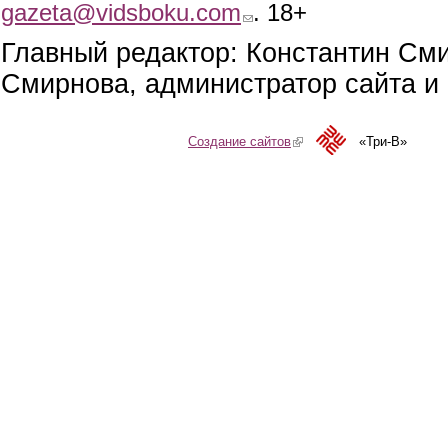
gazeta@vidsboku.com
(link sends e-mail)
. 18+
Главный редактор: Константин См
Смирнова, администратор сайта и 
Создание сайтов
(link is external)
«Три-В»