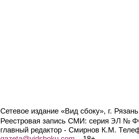
Сетевое издание «Вид сбоку», г. Рязан
ЭЛ № ФС
Реестровая запись СМИ: серия
главный редактор - Смирнов К.М. Телефо
gazeta@vidsboku.com
(link sends e-mail)
. 18+