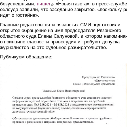
безуспешными,
пишет
(link is external)
«Новая газета»: в пресс-службе
облсуда заявили, что заседание закрытое, «поскольку р
идет о гостайне».
Главные редакторы пяти рязанских СМИ подготовили
открытое обращение на имя председателя Рязанского
областного суда Елены Сапуновой, в котором напомина
о принципе гласности правосудия и требуют допуска
журналистов на это судебное разбирательство.
Публикуем обращение:
obrashchenie_zhurnalistov_predsedatelyu_suda.jpg