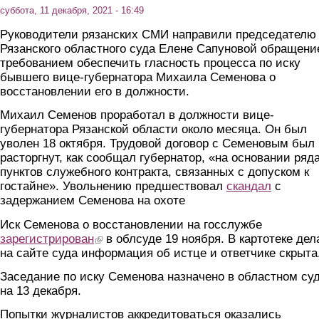
суббота, 11 декабря, 2021 - 16:49
Руководители рязанских СМИ направили председателю
Рязанского областного суда Елене Сапуновой обращени
требованием обеспечить гласность процесса по иску
бывшего вице-губернатора Михаила Семенова о
восстановлении его в должности.
Михаил Семенов проработал в должности вице-
губернатора Рязанской области около месяца. Он был
уволен 18 октября. Трудовой договор с Семеновым был
расторгнут, как сообщал губернатор, «на основании ряд
пунктов служебного контракта, связанных с допуском к
гостайне». Увольнению предшествовал
скандал
с
задержанием Семенова на охоте
Иск Семенова о восстановлении на госслужбе
зарегистрирован
(link is external)
в облсуде 19 ноября. В картотеке дел
на сайте суда информация об истце и ответчике скрыта
Заседание по иску Семенова назначено в областном су
на 13 декабря.
Попытки журналистов аккредитоваться оказались